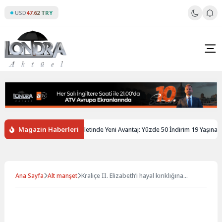
Skip
USD
47.62 TRY
to
content
Magazin Haberleri
iltere’de Gençlere Tren Biletinde Yeni Avantaj: Yüzde 50 İndirim 19 Yaşına Kada
Ana Sayfa
Alt manşet
Kraliçe II. Elizabeth’i hayal kırıklığına
uğratan sürpriz gelişme