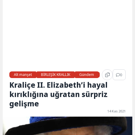
Alt manşet
BİRLEŞİK KRALLIK
Gündem
Haberler
0
MAG
Kraliçe II. Elizabeth’i hayal
kırıklığına uğratan sürpriz
gelişme
14 Kas 2021