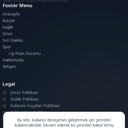
Footer Menu
Anasayfa
Burçlar
Sağlık
Döviz
Son Dakika
Spor
Lig Puan Durumu
Hakkımızda
İletişim
Legal
Çerez Politikası
Gizlilik Politikası
Kullanım Koşulları Politikası
Telif Hakları Politikası
İletişim
Bu site, kullanıcı deneyimini geliştirmek için çerezleri
kullanmaktadır. Devam ederek bu çerezleri kabul etmiş