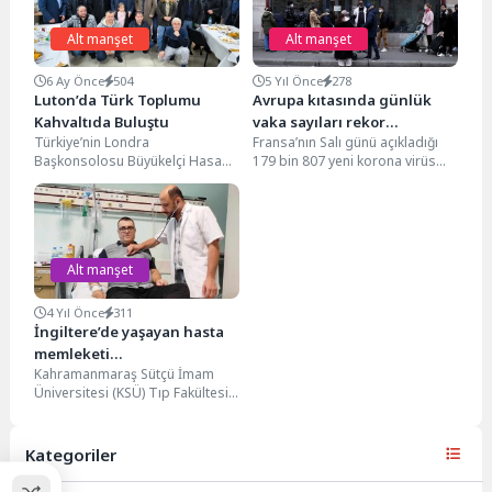
Alt manşet
Alt manşet
6 Ay Önce
504
5 Yıl Önce
278
Luton’da Türk Toplumu
Avrupa kıtasında günlük
Kahvaltıda Buluştu
vaka sayıları rekor
Türkiye’nin Londra
Fransa’nın Salı günü açıkladığı
düzeylere ulaştı
Başkonsolosu Büyükelçi Hasan
179 bin 807 yeni korona virüs
Ulusoy dernek ziyaretleri
vakası Avrupa kıtasında bugüne
kapsamında Luton Türk Eğitim
kadar...
ve Kültür Vakfı’nın...
Alt manşet
4 Yıl Önce
311
İngiltere’de yaşayan hasta
memleketi
Kahramanmaraş Sütçü İmam
Kahramanmaraş’ta
Üniversitesi (KSÜ) Tıp Fakültesi
sağlığına kavuştu!
Kalp ve Damar Cerrahisi Ana
Bilim Dalı Öğretim...
Kategoriler