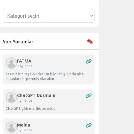
Kategoriler
Son Yorumlar
FATMA
7 ay önce
Yazınız için teşekkürler. Bu bilgiler ışığında nice
insanlar bilgilenmiş olacaktır.
ChatGPT Düsmanı
1 yıl önce
ChatGPT çıktı mertlik bozuldu
Melda
1 yıl önce