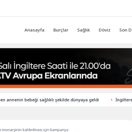
Anasayfa
Burçlar
Sağlık
Döviz
Son D
enin bebeği sağlıklı şekilde dünyaya geldi
İngiltere’de ilk
e monarşinin kaldırılması için kampanya