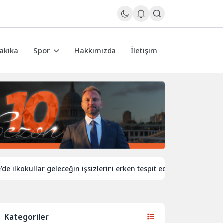
akika
Spor
Hakkımızda
İletişim
okullar geleceğin işsizlerini erken tespit edecek
İngiltere’d
Kategoriler