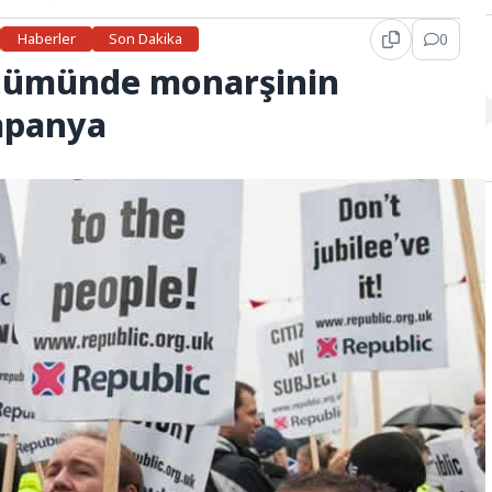
Haberler
Son Dakika
0
dönümünde monarşinin
ampanya