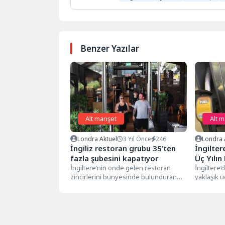
Benzer Yazılar
Alt manşet
Alt 
Londra Aktuel
3 Yıl Önce
246
Londra 
İngiliz restoran grubu 35’ten
İngilter
fazla şubesini kapatıyor
Üç Yılın
İngiltere’nin önde gelen restoran
Geriledi
İngiltere’d
zincirlerini bünyesinde bulunduran
yaklaşık ü
The Restaurant Group, 35’in üzerinde
geriledi. A
restoranın kapatılmasının
planlandığını...