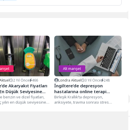
manşet
Alt manşet
Aktuel
2 Yıl Önce
466
Londra Aktuel
3 Yıl Önce
248
e’de Akaryakıt Fiyatları
İngiltere’de depresyon
 En Düşük Seviyesine
hastalarına online terapi
e benzin ve dizel fiyatları,
verilecek
Birleşik Krallık’ta depresyon,
ç yılın en düşük seviyesine
anksiyete, travma sonrası stres
A'nın verilerine göre,...
bozukluğu ve vücut dismorfik
bozukluğu gibi hastalığı olan...