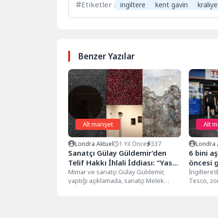
Etiketler :
ingiltere
kent gavin
kraliye
Benzer Yazılar
Alt manşet
Alt 
Londra Aktuel
1 Yıl Önce
337
Londra 
Sanatçı Gülay Güldemir’den
6 bini a
Telif Hakkı İhlali İddiası: “Yasal
öncesi g
Süreci Başlattım, Sessiz
Mimar ve sanatçı Gülay Güldemir,
İngiltere
yaptığı açıklamada, sanatçı Melek
Tesco, zor
Kalmayacağım”
Zeynep Bulut’un, 2022 tarihli
Noel önces
“Fragmented Forms...
merkezinin