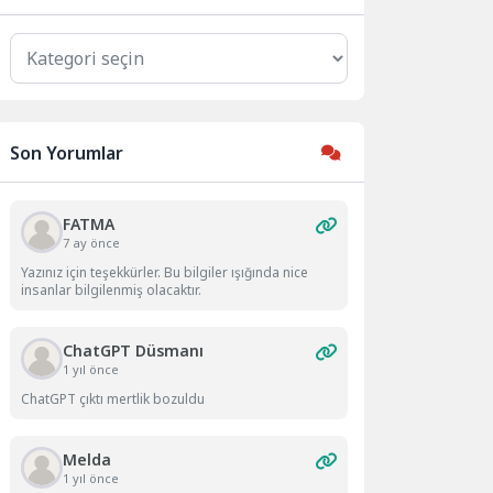
Kategoriler
Son Yorumlar
FATMA
7 ay önce
Yazınız için teşekkürler. Bu bilgiler ışığında nice
insanlar bilgilenmiş olacaktır.
ChatGPT Düsmanı
1 yıl önce
ChatGPT çıktı mertlik bozuldu
Melda
1 yıl önce