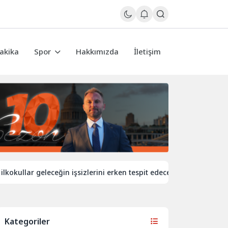
akika
Spor
Hakkımızda
İletişim
lar geleceğin işsizlerini erken tespit edecek
İngiltere’de de
Kategoriler