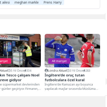
t ailesi
meghan markle
Prens Harry
manşet
Alt manşet
Aktuel
5 Yıl Önce
334
Londra Aktuel
3 Yıl Önce
283
şkın Tesco çalışanı Noel
İngiltere’de oruç tutan
reve gidiyor
futbolculara özel kural
’de süpermarket devlerinden
İngiltere'de Ramazan ayı boyunca
 günler geçiriyor. Firmanın,
yapılacak maçlar sırasında Müslüman
i 22 Birleşik Krallık dağıtım
futbolculara oruçlarını açmaları için
...
özel kural tanınacak....