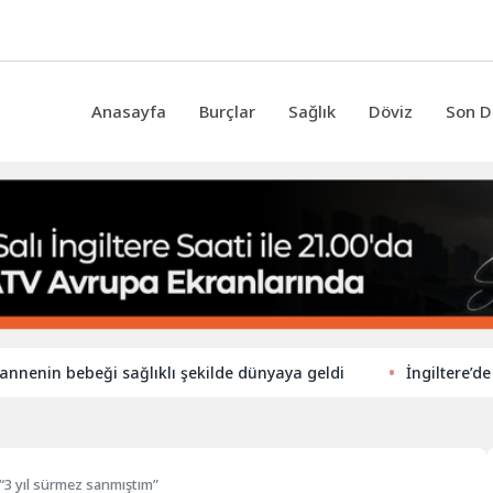
Anasayfa
Burçlar
Sağlık
Döviz
Son D
 bebeği sağlıklı şekilde dünyaya geldi
İngiltere’de ilkokul
: “3 yıl sürmez sanmıştım”