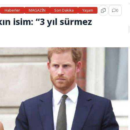
Haberler
MAGAZİN
Son Dakika
Yaşam
0
kın isim: “3 yıl sürmez