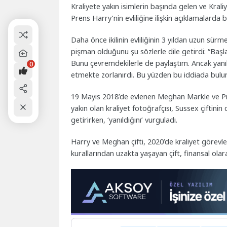
Kraliyete yakın isimlerin başında gelen ve Kra
Prens Harry’nin evliliğine ilişkin açıklamalarda 
Daha önce ikilinin evliliğinin 3 yıldan uzun sü
pişman olduğunu şu sözlerle dile getirdi: “Başl
Bunu çevremdekilerle de paylaştım. Ancak yanıl
0
etmekte zorlanırdı. Bu yüzden bu iddiada bulu
19 Mayıs 2018’de evlenen Meghan Markle ve Prens
yakın olan kraliyet fotoğrafçısı, Sussex çiftini
getirirken, ‘yanıldığını’ vurguladı.
Harry ve Meghan çifti, 2020’de kraliyet görevler
kurallarından uzakta yaşayan çift, finansal olara