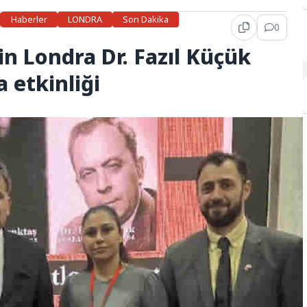
Haberler
LONDRA
Son Dakika
0
n Londra Dr. Fazıl Küçük
 etkinliği