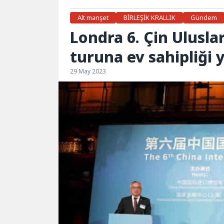
Alt manşet
BİRLEŞİK KRALLIK
Gündem
Londra 6. Çin Uluslar
turuna ev sahipliği 
29 May 2023