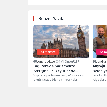
Benzer Yazılar
Alt manşet
Alt 
Londra Aktuel
4 Yıl Önce
237
Londra 
İngiltere’de parlamento
Alişoğlu
tartışmalı Kuzey İrlanda
Belediy
Protokolü’nü destekledi
İngiltere parlamentosu, AB'nin karşı
ziyaret
Londra Ak
çıktığı Kuzey İrlanda Protokolü
Alişoğlu 
tasarısına destek verdi. Tasarı, Birleşik
Aydın, Enf
Krallık'ı oluşturan...
Özaydın’ı..