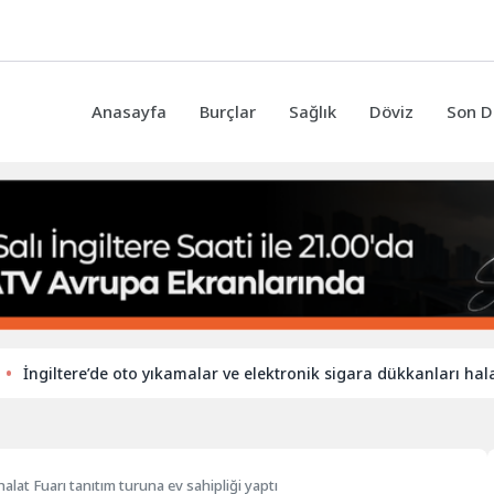
Anasayfa
Burçlar
Sağlık
Döviz
Son D
ltere’de oto yıkamalar ve elektronik sigara dükkanları hala yabanc
halat Fuarı tanıtım turuna ev sahipliği yaptı