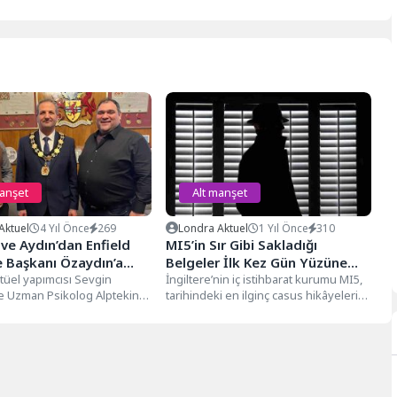
manşet
Alt manşet
Aktuel
4 Yıl Önce
269
Londra Aktuel
1 Yıl Önce
310
 ve Aydın’dan Enfield
MI5’in Sır Gibi Sakladığı
e Başkanı Özaydın’a
Belgeler İlk Kez Gün Yüzüne
tüel yapımcısı Sevgin
Çıktı
İngiltere’nin iç istihbarat kurumu MI5,
ve Uzman Psikolog Alptekin
tarihindeki en ilginç casus hikâyelerini
ield Belediye Başkanı Sabri
ilk kez Ulusal Arşivler iş...
.