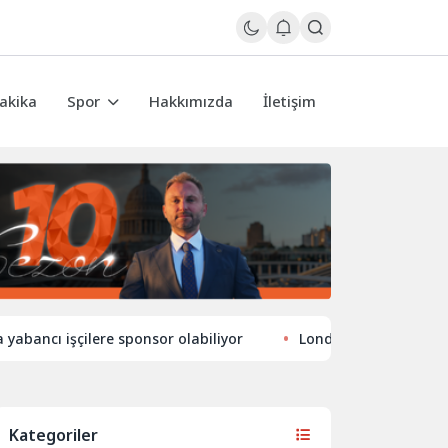
akika
Spor
Hakkımızda
İletişim
ı işçilere sponsor olabiliyor
Londra’nın eğlence hayatınd
Kategoriler