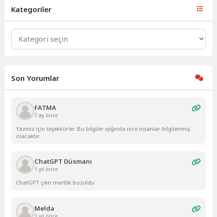
sergide,...
Kategoriler
Kategoriler
Son Yorumlar
FATMA
7 ay önce
Yazınız için teşekkürler. Bu bilgiler ışığında nice insanlar bilgilenmiş
olacaktır.
ChatGPT Düsmanı
1 yıl önce
ChatGPT çıktı mertlik bozuldu
Melda
1 yıl önce