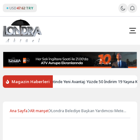
Skip
USD
47.62 TRY
to
content
Magazin Haberleri
tere’de Gençlere Tren Biletinde Yeni Avantaj: Yüzde 50 İndirim 19 Yaşına Kadar 
Ana Sayfa
Alt manşet
Londra Belediye Başkan Yardımcısı Mete
Çoban: “Yeşil Dönüşüm Herkese Fayda
Sağlamalı”