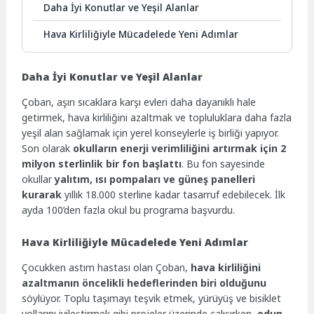
Daha İyi Konutlar ve Yeşil Alanlar
Hava Kirliliğiyle Mücadelede Yeni Adımlar
Daha İyi Konutlar ve Yeşil Alanlar
Çoban, aşırı sıcaklara karşı evleri daha dayanıklı hale
getirmek, hava kirliliğini azaltmak ve topluluklara daha fazla
yeşil alan sağlamak için yerel konseylerle iş birliği yapıyor.
Son olarak
okulların enerji verimliliğini artırmak için 2
milyon sterlinlik bir fon başlattı
. Bu fon sayesinde
okullar
yalıtım, ısı pompaları ve güneş panelleri
kurarak
yıllık 18.000 sterline kadar tasarruf edebilecek. İlk
ayda 100’den fazla okul bu programa başvurdu.
Hava Kirliliğiyle Mücadelede Yeni Adımlar
Çocukken astım hastası olan Çoban,
hava kirliliğini
azaltmanın öncelikli hedeflerinden biri olduğunu
söylüyor. Toplu taşımayı teşvik etmek, yürüyüş ve bisiklet
yollarını iyileştirmek gibi projeler üzerinde çalışırken,
odun