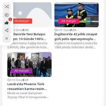
0
Alt manşet
Alt manşet
2 Yıl Önce
288
2 Hf. Önce
206
İngiltere’de Yeni Bulaşıcı
İngiltere’de 42 yıllık cinayet
Salgın: 10 Günde 100’ü
gizli polis operasyonuyla
İngiltere Kamu Sağlığı Kurumu
İngiltere'nin başkenti Londra'da
Aşkın Vaka
çözüldü
(UKHSA), ülke genelinde hızla
1984 yılında öldürülen devlet
yayılan koli basili salgınını
memuru Anthony Littler'ın
duyurdu. 10 gün...
cinayeti, tam 42 yıl sonra...
Alt manşet
3 Yıl Önce
241
Londra’da Phoenix Türk
ressamları karma resim
Moda ve sanat danışmanı
sergisi
Zeynep Ober'in himayesinde
Turkish British Association of
Culture'ın (TUBAC) düzenlenen