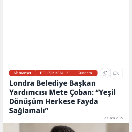
Alt manşet
BİRLEŞİK KRALLIK
Gündem
Haberler
0
LON
Londra Belediye Başkan
Yardımcısı Mete Çoban: “Yeşil
Dönüşüm Herkese Fayda
Sağlamalı”
29 Oca 2025