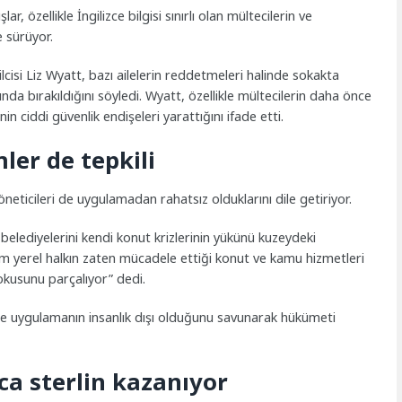
r, özellikle İngilizce bilgisi sınırlı olan mültecilerin ve
e sürüyor.
si Liz Wyatt, bazı ailelerin reddetmeleri halinde sokakta
da bırakıldığını söyledi. Wyatt, özellikle mültecilerin daha önce
in ciddi güvenlik endişeleri yarattığını ifade etti.
ler de tepkili
yöneticileri de uygulamadan rahatsız olduklarını dile getiriyor.
belediyelerini kendi konut krizlerinin yükünü kuzeydeki
um yerel halkın zaten mücadele ettiği konut ve kamu hizmetleri
okusunu parçalıyor” dedi.
i de uygulamanın insanlık dışı olduğunu savunarak hükümeti
ca sterlin kazanıyor