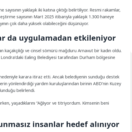
e sayısının yaklaşık iki katına çıktığı belirtiliyor. Resmi rakamlar,
tirme sayısının Mart 2025 itibarıyla yaklaşık 1.300 haneye
yının çok daha yüksek olabileceğini düşünüyor.
ar da uygulamadan etkileniyor
an kaçakçılığı ve cinsel sömürü mağduru Arnavut bir kadın oldu.
tı Londra’daki Ealing Belediyesi tarafından Durham bölgesine
 nedeniyle karara itiraz etti. Ancak belediyenin sunduğu destek
ililerin yönlendirdiği yardım kuruluşlarından birinin ABD’nin Kuzey
lunduğu belirlendi.
en, yaşadıklarını “Ağlıyor ve titriyordum. Kimsenin beni
unmasız insanlar hedef alınıyor