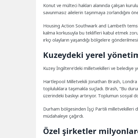
Konut ve mülteci hakları alanında çalışan kuruluşla
savunmasız ailelerin taşınmaya zorlandığını ön
Housing Action Southwark and Lambeth temsilci
kalma korkusuyla bu teklifleri kabul etmek zorun
ırkçı olayların yaşandığı bölgelere gönderilmesin
Kuzeydeki yerel yönetim
Kuzey İngiltere’deki milletvekilleri ve belediye 
Hartlepool Milletvekili Jonathan Brash, Londra 
topluluklara taşımakla suçladı. Brash, “Bu dur
üzerindeki baskıyı artırıyor. Toplumun sosyal d
Durham bölgesinden İşçi Partili milletvekiller
müdahaleye çağırdı.
Özel şirketler milyonlar