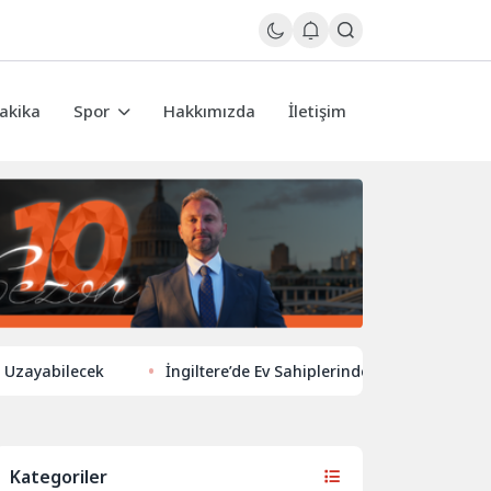
akika
Spor
Hakkımızda
İletişim
lecek
İngiltere’de Ev Sahiplerinden Yeni Yönelim: Vergi ve Ki
Kategoriler