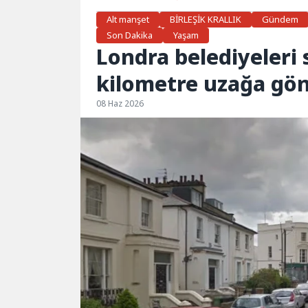
Alt manşet
BİRLEŞİK KRALLIK
Gündem
Son Dakika
Yaşam
Londra belediyeleri 
kilometre uzağa gö
08 Haz 2026