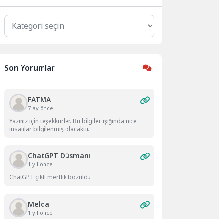
Kategoriler
Son Yorumlar
FATMA
7 ay önce
Yazınız için teşekkürler. Bu bilgiler ışığında nice
insanlar bilgilenmiş olacaktır.
ChatGPT Düsmanı
1 yıl önce
ChatGPT çıktı mertlik bozuldu
Melda
1 yıl önce