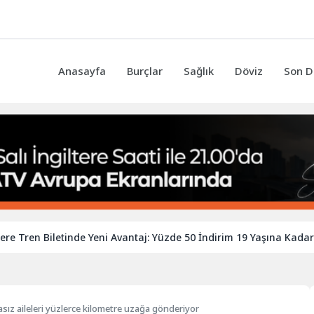
Anasayfa
Burçlar
Sağlık
Döviz
Son D
 Biletinde Yeni Avantaj: Yüzde 50 İndirim 19 Yaşına Kadar Uzayabi
sız aileleri yüzlerce kilometre uzağa gönderiyor