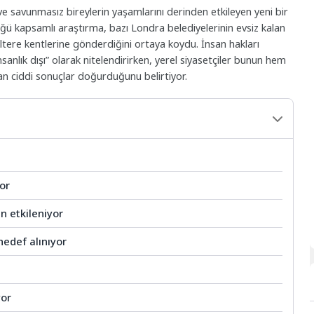
n ve savunmasız bireylerin yaşamlarını derinden etkileyen yeni bir
ğü kapsamlı araştırma, bazı Londra belediyelerinin evsiz kalan
giltere kentlerine gönderdiğini ortaya koydu. İnsan hakları
sanlık dışı” olarak nitelendirirken, yerel siyasetçiler bunun hem
ndan ciddi sonuçlar doğurduğunu belirtiyor.
yor
n etkileniyor
hedef alınıyor
yor