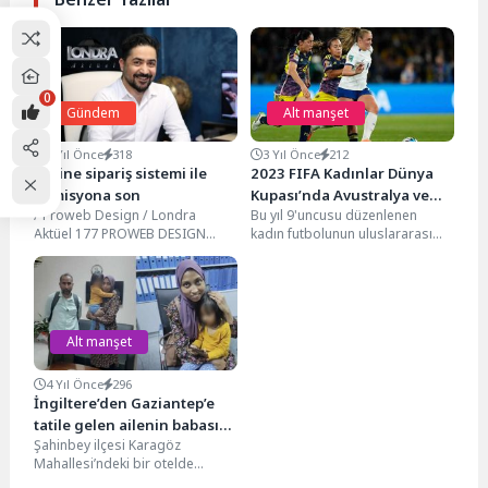
0
Gündem
Alt manşet
5 Yıl Önce
318
3 Yıl Önce
212
Online sipariş sistemi ile
2023 FIFA Kadınlar Dünya
komisyona son
Kupası’nda Avustralya ve
/ Proweb Design / Londra
Bu yıl 9'uncusu düzenlenen
İngiltere yarı finalde
Aktüel 177 PROWEB DESIGN
kadın futbolunun uluslararası
BÜNYESİNDE GELİŞTİRİLEN
arenadaki en önemli
ONLİNE SİPARİŞ SİSTEMİ
organizasyonuna, çeyrek final
SAYESİNDE...
maçlarıyla devam...
Alt manşet
4 Yıl Önce
296
İngiltere’den Gaziantep’e
tatile gelen ailenin babası
Şahinbey ilçesi Karagöz
tarafından kaçırılan çocuk
Mahallesi’ndeki bir otelde
bulundu
yaşanmıştı. İddiaya göre, Syeda