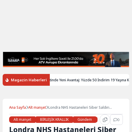
Magazin Haberleri
ere’de Gençlere Tren Biletinde Yeni Avantaj: Yüzde 50 İndirim 19 Yaşına Kadar 
Ana Sayfa
Alt manşet
Londra NHS Hastaneleri Siber Saldırı
Sonrası Kağıt Kayıtlara Döndü
Alt manşet
BİRLEŞİK KRALLIK
Gündem
Haberler
0
LON
Londra NHS Hastaneleri Siber