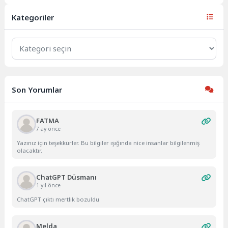
Gulshana Begüm (30), kocası P....
Kategoriler
Kategoriler
Son Yorumlar
FATMA
7 ay önce
Yazınız için teşekkürler. Bu bilgiler ışığında nice insanlar bilgilenmiş
olacaktır.
ChatGPT Düsmanı
1 yıl önce
ChatGPT çıktı mertlik bozuldu
Melda