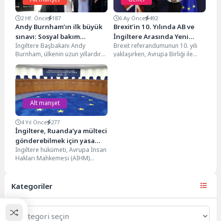
2 Hf. Önce
187
6 Ay Önce
492
Andy Burnham’ın ilk büyük
Brexit’in 10. Yılında AB ve
sınavı: Sosyal bakım
İngiltere Arasında Yeni
İngiltere Başbakanı Andy
Brexit referandumunun 10. yılı
reformu siyasi krize
Yakınlaşma
Burnham, ülkenin uzun yıllardır
yaklaşırken, Avrupa Birliği ile
dönüşüyor
çözülemeyen yetişkin sosyal
İngiltere arasında uzun süredir
bakım sistemini köklü şekilde
gergin seyreden ilişkilerde...
değiştirmek...
Alt manşet
4 Yıl Önce
277
İngiltere, Ruanda’ya mülteci
gönderebilmek için yasa
İngiltere hükümeti, Avrupa İnsan
değişikliğine gidiyor
Hakları Mahkemesi (AİHM)
tarafından verilen kararların
gerekli görülmesi halinde
uygulanmamasını öngören...
Kategoriler
Kategoriler