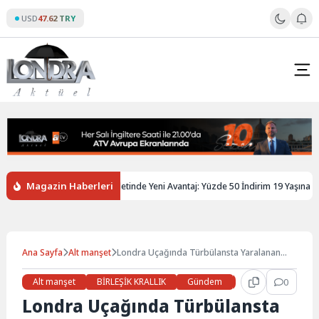
Skip
USD
47.62 TRY
to
content
Magazin Haberleri
ltere’de Gençlere Tren Biletinde Yeni Avantaj: Yüzde 50 İndirim 19 Yaşına Kadar
Ana Sayfa
Alt manşet
Londra Uçağında Türbülansta Yaralanan
Yolculara Tazminat Ödenecek
Alt manşet
BİRLEŞİK KRALLIK
Gündem
Haberler
0
LON
Londra Uçağında Türbülansta