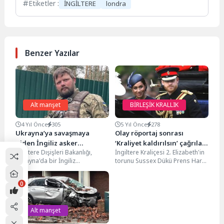
Etiketler :
İNGİLTERE
londra
Benzer Yazılar
Alt manşet
BİRLEŞİK KRALLIK
4 Yıl Önce
305
5 Yıl Önce
278
Ukrayna’ya savaşmaya
Olay röportaj sonrası
giden İngiliz asker
‘Kraliyet kaldırılsın’ çağrıları
İngiltere Dışişleri Bakanlığı,
İngiltere Kraliçesi 2. Elizabeth'in
öldürüldü
yükseliyor
Ukrayna'da bir İngiliz
torunu Sussex Dükü Prens Harry
vatandaşının öldürüldüğünü
ve eşi Düşes Meghan Markle'ın
açıkladı. Ukrayna'daki kaynaklar
Kraliyet'i...
0
BBC'ye, ölen kişinin Ukrayna...
Alt manşet