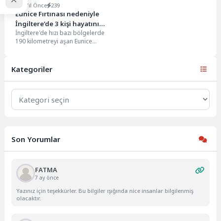
4 Yıl Önce
239
Eunice Fırtınası nedeniyle
İngiltere’de 3 kişi hayatını
İngiltere'de hızı bazı bölgelerde
kaybetti
190 kilometreyi aşan Eunice
Fırtınası sebebiyle 3 kişi hayatını
kaybetti. Londra'da...
Kategoriler
Kategoriler
Son Yorumlar
FATMA
7 ay önce
Yazınız için teşekkürler. Bu bilgiler ışığında nice insanlar bilgilenmiş
olacaktır.