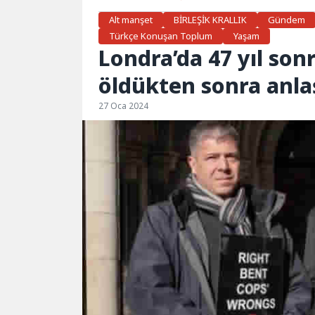
Alt manşet
BİRLEŞİK KRALLIK
Gündem
Türkçe Konuşan Toplum
Yaşam
Londra’da 47 yıl son
öldükten sonra anlaş
27 Oca 2024