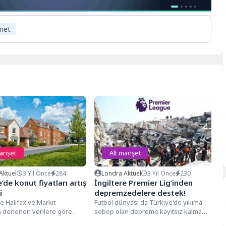
met
manşet
Alt manşet
Aktuel
3 Yıl Önce
284
Londra Aktuel
3 Yıl Önce
230
e’de konut fiyatları artış
İngiltere Premier Lig’inden
i
depremzedelere destek!
de Halifax ve Markit
Futbol dünyası da Türkiye'de yıkıma
n derlenen verilere göre
sebep olan depreme kayıtsız kalmadı.
konut fiyatlarında yüzde 1,1
Afet bölgesine destek çağrıları