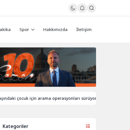
akika
Spor
Hakkımızda
İletişim
ki çocuk için arama operasyonları sürüyor
İngiltere’de sıc
Kategoriler