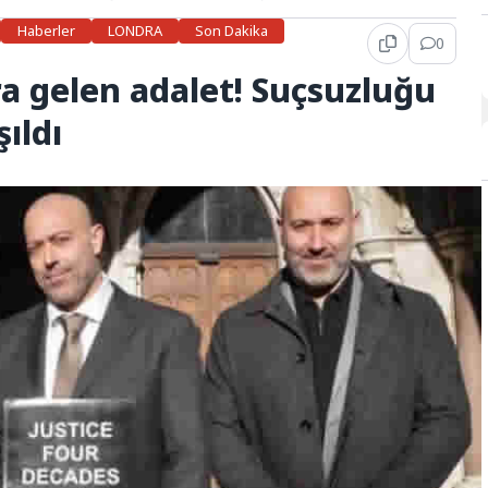
Haberler
LONDRA
Son Dakika
0
ra gelen adalet! Suçsuzluğu
ıldı