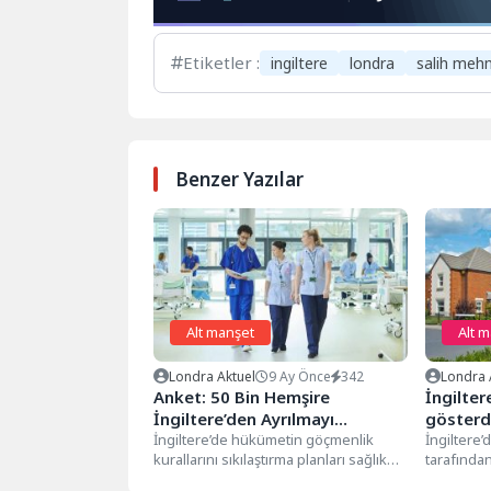
Etiketler :
ingiltere
londra
salih meh
Benzer Yazılar
Alt manşet
Alt 
Londra Aktuel
9 Ay Önce
342
Londra 
Anket: 50 Bin Hemşire
İngilter
İngiltere’den Ayrılmayı
gösterd
Düşünüyor
İngiltere’de hükümetin göçmenlik
İngiltere’
kurallarını sıkılaştırma planları sağlık
tarafında
sisteminde büyük bir alarm yarattı.
geçen ay 