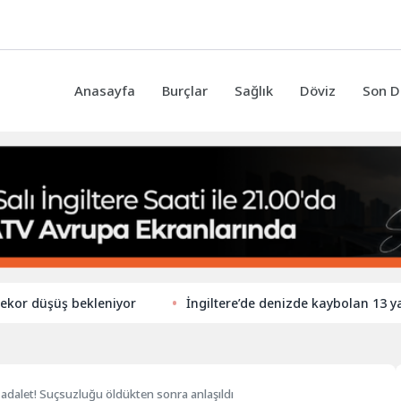
Anasayfa
Burçlar
Sağlık
Döviz
Son D
düşüş bekleniyor
İngiltere’de denizde kaybolan 13 yaşında
 adalet! Suçsuzluğu öldükten sonra anlaşıldı