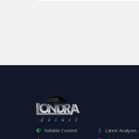
Kraliyet Hemşirelik Koleji...
artış...
Reliable Content
Latest Analyses