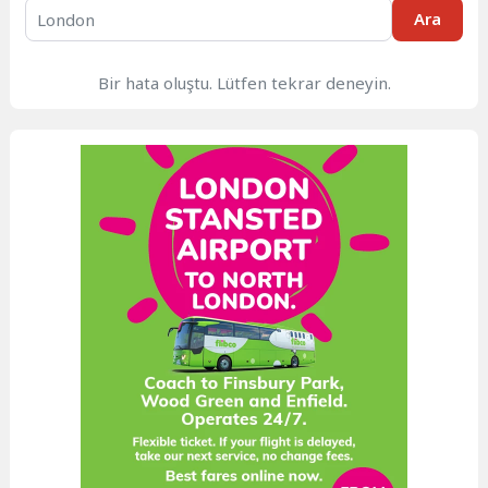
Ara
Bir hata oluştu. Lütfen tekrar deneyin.