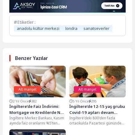
Etiketler :
anadolu kültür merkezi
londra
sanatseverler
Benzer Yazılar
Alt manşet
Alt manşet
2 Yıl Önce
382
5 Yıl Önce
295
İngiltere’de Faiz İndirimi:
İngiltere’de 12-15 yaş grubu
Mortgage ve Kredilerde Ne
Covid-19 aşıları devam
İngiltere Merkez Bankası, Kasım
İngiltere'deki 800'den fazla
Anlama Geliyor?
ediyor
ayında faiz oranlarını %5’ten
ortaokulda Pazartesi gününden
%4,75’e indirerek 2024 yılındaki
12-15 yaş arası korona virüs
ikinci faiz indirimi...
aşısı sunulacak. Sağlık Bakanı...