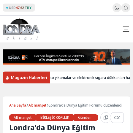
Skip
USD
47.62 TRY
to
content
Magazin Haberleri
iz
İngiltere’de oto yıkamalar ve elektronik sigara dükkanları hala yaban
Ana Sayfa
Alt manşet
Londra’da Dünya Eğitim Forumu düzenlendi
Alt manşet
BİRLEŞİK KRALLIK
Gündem
Haberler
0
LON
Londra’da Dünya Eğitim