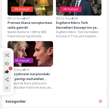
Alt manşet
Alt manşet
5 Yıl Önce
247
3 Yıl Önce
246
Prenses Diana soruşturması
İngiltere Kıbrıs Türk
istifa getirdi!
Dernekleri Konseyi’nin yeni
Martin Bashir'in 1995'te BBC
İngiltere Kıbrıs Türk Dernekleri
başkanı belli oldu
Panaroma programında
Konseyi (CTCA), yeni başkanı
Prenses Diana ile sahte
Kenan Nafi oldu. Tek aday
belgelere dayanan bir röportaj
olarak seçime...
yapmasının...
Alt manşet
0
5 Yıl Önce
275
Boris Johnson karşısındaki
ağır yenilgi muhalefeti
İngiltere'de Boris Johnson’ın
sarstı
Muhafazakar Partisi'ne karşı ana
muhalefet görevi yapan İşçi
Partisi, geçtiğimiz Perşembe
yapılan...
Kategoriler