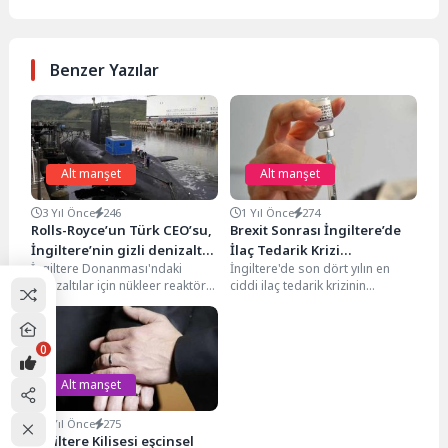
Benzer Yazılar
Alt manşet
Alt manşet
3 Yıl Önce
246
1 Yıl Önce
274
Rolls-Royce’un Türk CEO’su,
Brexit Sonrası İngiltere’de
İngiltere’nin gizli denizaltı
İlaç Tedarik Krizi
İngiltere Donanması'ndaki
İngiltere'de son dört yılın en
belgelerine erişemiyor
Derinleşiyor
denizaltılar için nükleer reaktör
ciddi ilaç tedarik krizinin
üreten otomotiv devi Rolls-
yaşandığı açıklandı. Nuffield
Royce'un Türk CEO’su Tufan
Trust tarafından yayımlanan...
Erginbilgiç’in, İngiltere’nin...
0
Alt manşet
4 Yıl Önce
275
İngiltere Kilisesi eşcinsel