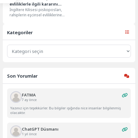
evliliklerle ilgili kararını
İngiltere Kilisesi piskoposları,
verdi
rahiplerin eşcinsel evliliklerine
karşı çıkan kilise öğretisini
değiştirmeyi reddettiler. İngiltere
Kilisesi'nin piskoposları,...
Kategoriler
Kategoriler
Son Yorumlar
FATMA
7 ay önce
Yazınız için teşekkürler. Bu bilgiler ışığında nice insanlar bilgilenmiş
olacaktır.
ChatGPT Düsmanı
1 yıl önce