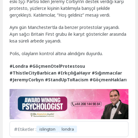
eski İşçi Partisi lideri Jeremy Corbyn’in destek verdiği karşı
protesto, yüzlerce kişinin katılımıyla barışçıl şekilde
gerçekleşti. Katılımcılar, “Hoş geldiniz” mesajı verdi.
Aynı gün Manchester’da da benzer protestolar yaşandı.
Aşırı sağcı Britain First grubu ile karşıt göstericiler arasında
kısa süreli arbede yaşandı.
Polis, olayların kontrol altına alındığını duyurdu.
#Londra #GöçmenOtelProtestosu
#ThistleCityBarbican #IrkçılığaHayır #Sığınmacılar
#JeremyCorbyn #StandUpToRacism #GöçmenHakları
Etiketler :
islington
londra