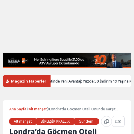
Magazin Haberleri
ltere’de Gençlere Tren Biletinde Yeni Avantaj: Yüzde 50 İndirim 19 Yaşına Kadar
Ana Sayfa
Alt manşet
Londra’da Göçmen Oteli Önünde Karşıt
Gruplar Karşı Karşıya Geldi: 9 Gözaltı
Alt manşet
BİRLEŞİK KRALLIK
Gündem
Haberler
0
LON
Londra’da Göçmen Oteli