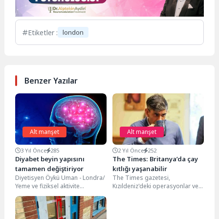
Etiketler :
london
Benzer Yazılar
Alt manşet
Alt manşet
3 Yıl Önce
285
2 Yıl Önce
252
Diyabet beyin yapısını
The Times: Britanya’da çay
tamamen değiştiriyor
kıtlığı yaşanabilir
Diyetisyen Öykü Uman - Londra/
The Times gazetesi,
Yeme ve fiziksel aktivite
Kızıldeniz'deki operasyonlar ve
dengesini sağlayamadığımızda
ABD ve müttefiklerinin saldırıları
kilo almaya başlarız ve...
nedeniyle Britanya'da siyah çay
tedarikinde...