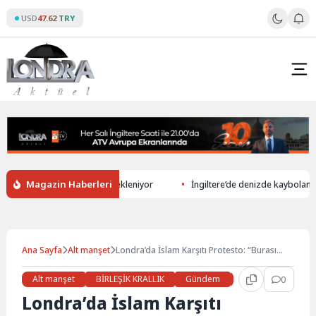
Skip
USD
47.62 TRY
to
content
Magazin Haberleri
üretiminde rekor düşüş bekleniyor
İngiltere’de denizde kaybolan 13 ya
Ana Sayfa
Alt manşet
Londra’da İslam Karşıtı Protesto: “Burası
Londonistan Değil!”
Alt manşet
BİRLEŞİK KRALLIK
Gündem
Haberler
0
LON
Londra’da İslam Karşıtı