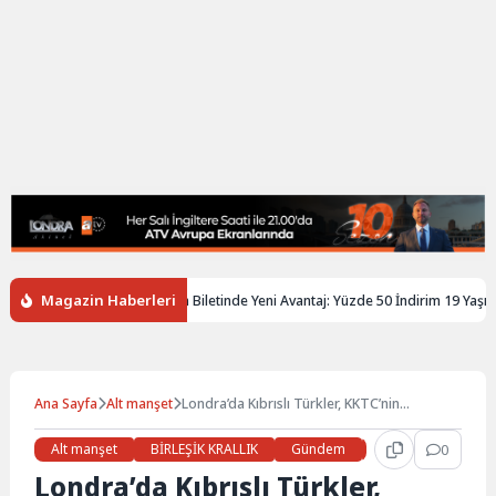
Magazin Haberleri
İngiltere’de Gençlere Tren Biletinde Yeni Avantaj: Yüzde 50 İndirim 19 Yaşına K
Ana Sayfa
Alt manşet
Londra’da Kıbrıslı Türkler, KKTC’nin
uluslararası izolasyonunu protesto etti
Alt manşet
BİRLEŞİK KRALLIK
Gündem
Haberler
0
LON
Londra’da Kıbrıslı Türkler,