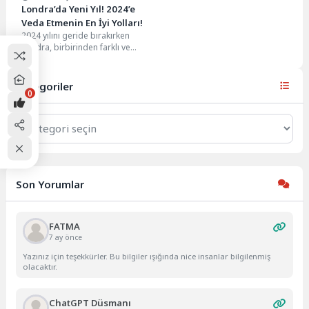
Londra’da Yeni Yıl! 2024’e
Veda Etmenin En İyi Yolları!
2024 yılını geride bırakırken
Londra, birbirinden farklı ve
unutulmaz etkinliklerle dolup
taşıyor. İster gösterişli bir...
Kategoriler
0
Kategoriler
Son Yorumlar
FATMA
7 ay önce
Yazınız için teşekkürler. Bu bilgiler ışığında nice insanlar bilgilenmiş
olacaktır.
ChatGPT Düsmanı