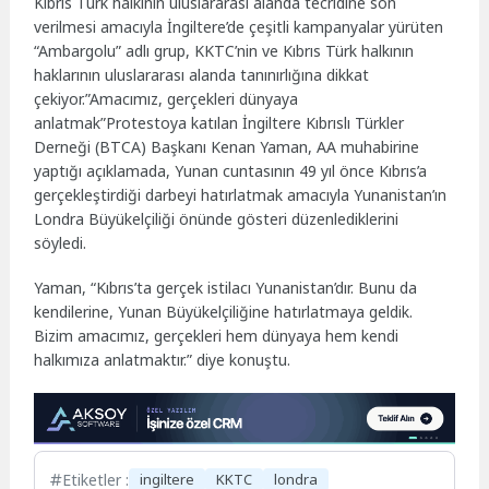
Kıbrıs Türk halkının uluslararası alanda tecridine son
verilmesi amacıyla İngiltere’de çeşitli kampanyalar yürüten
“Ambargolu” adlı grup, KKTC’nin ve Kıbrıs Türk halkının
haklarının uluslararası alanda tanınırlığına dikkat
çekiyor.”Amacımız, gerçekleri dünyaya
anlatmak”Protestoya katılan İngiltere Kıbrıslı Türkler
Derneği (BTCA) Başkanı Kenan Yaman, AA muhabirine
yaptığı açıklamada, Yunan cuntasının 49 yıl önce Kıbrıs’a
gerçekleştirdiği darbeyi hatırlatmak amacıyla Yunanistan’ın
Londra Büyükelçiliği önünde gösteri düzenlediklerini
söyledi.
Yaman, “Kıbrıs’ta gerçek istilacı Yunanistan’dır. Bunu da
kendilerine, Yunan Büyükelçiliğine hatırlatmaya geldik.
Bizim amacımız, gerçekleri hem dünyaya hem kendi
halkımıza anlatmaktır.” diye konuştu.
Etiketler :
ingiltere
KKTC
londra