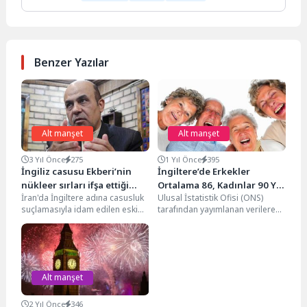
Benzer Yazılar
Alt manşet
Alt manşet
3 Yıl Önce
275
1 Yıl Önce
395
İngiliz casusu Ekberi’nin
İngiltere’de Erkekler
nükleer sırları ifşa ettiği
Ortalama 86, Kadınlar 90 Yıl
İran'da İngiltere adına casusluk
Ulusal İstatistik Ofisi (ONS)
ortaya çıktı
Yaşıyor
suçlamasıyla idam edilen eski
tarafından yayımlanan verilere
Savunma Bakan Yardımcısı
göre, İngiltere’de doğan
Ekberi'nin, Fordo'daki uranyum
bebeklerin yaşam beklentisi
zenginleştirme...
giderek artıyor....
Alt manşet
2 Yıl Önce
346