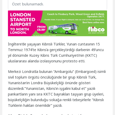
Özet bulunamadı.
İngiltere’de yaşayan Kıbrıslı Türkler, Yunan cuntasının 15
Temmuz 1974’te Kıbrıs’a gerçekleştirdiği darbenin 49’uncu
yıl dönümde Kuzey Kıbrıs Türk Cumhuriyeti’nin (KKTC)
uluslararası alanda izolasyonunu protesto etti.
Merkezi Londra’da bulunan “Ambargolu” (Embargoed) isimli
sivil toplum örgütü öncülüğünde bir grup Kıbrıslı Türk,
Yunanistan’ın Londra Büyükelçiliği önünde gösteri
düzenledi.”Yunanistan, Kıbrıs’ın işgalini kabul et” yazılı
pankartların yanı sıra KKTC bayrakları taşıyan grup üyeleri,
büyükelçiliğin bulunduğu sokağa renkli tebeşirlerle “Kıbrıslı
Türklerin hakları önemlidir” yazdı.