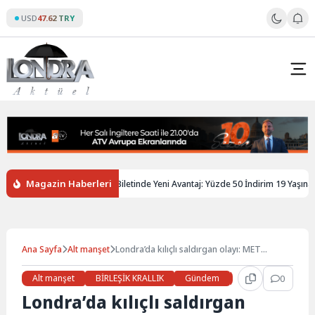
Skip
USD
47.62 TRY
to
content
Magazin Haberleri
iltere’de Gençlere Tren Biletinde Yeni Avantaj: Yüzde 50 İndirim 19 Yaşına Kada
Ana Sayfa
Alt manşet
Londra’da kılıçlı saldırgan olayı: MET
şüpheliyi yakaladı
Alt manşet
BİRLEŞİK KRALLIK
Gündem
Haberler
0
LON
Londra’da kılıçlı saldırgan