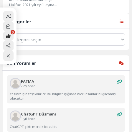
Halifax, 2021 yılı eylül ayına
ilişkin konut fiyatları verilerini
açıkladı. Buna göre,...
Kategoriler
0
Kategoriler
Son Yorumlar
FATMA
7 ay önce
Yazınız için teşekkürler. Bu bilgiler ışığında nice insanlar bilgilenmiş
olacaktır.
ChatGPT Düsmanı
1 yıl önce
ChatGPT çıktı mertlik bozuldu