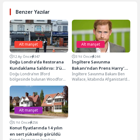
Benzer Yazılar
Alt manşet
Alt manşet
12 Ay Önce
347
3 Yıl Önce
244
Doğu Londra’da Restorana
İngiltere Savunma
Kundaklama Saldırısı: 3’ü
Bakanı’ndan Prens Harry’ye
Doğu Londra’nın Ilford
İngiltere Savunma Bakanı Ben
Ağır 5 Yaralı
tepki
bölgesinde bulunan Woodford
Wallace, kitabında Afganistan’da
Caddesi’ndeki bir restoranda
görev yaptığı dönemde
meydana gelen kundaklama
öldürdüğü insan sayısını
saldırısı büyük bir...
açıklayan Prens...
Alt manşet
5 Yıl Önce
256
Konut fiyatlarında 14 yılın
en sert yükselişi görüldü
Konut finansman kuruluşu