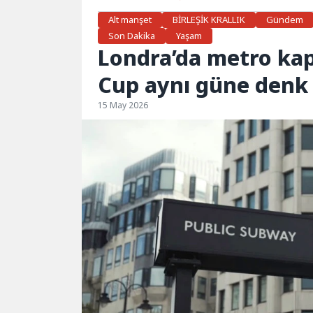
Alt manşet
BİRLEŞİK KRALLIK
Gündem
Son Dakika
Yaşam
Londra’da metro kap
Cup aynı güne denk 
15 May 2026