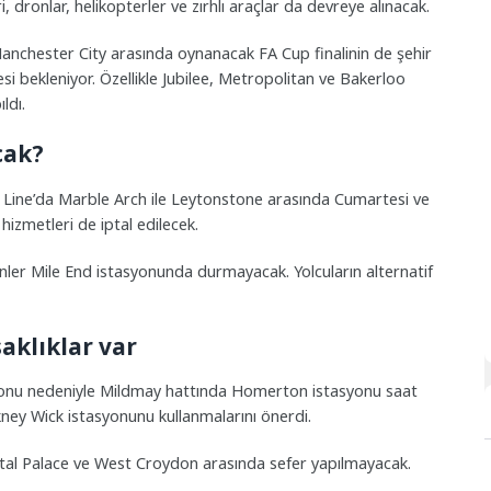
ri, dronlar, helikopterler ve zırhlı araçlar da devreye alınacak.
nchester City arasında oynanacak FA Cup finalinin de şehir
si bekleniyor. Özellikle Jubilee, Metropolitan ve Bakerloo
ldı.
cak?
l Line’da Marble Arch ile Leytonstone arasında Cumartesi ve
izmetleri de iptal edilecek.
nler Mile End istasyonunda durmayacak. Yolcuların alternatif
aklıklar var
onu nedeniyle Mildmay hattında Homerton istasyonu saat
kney Wick istasyonunu kullanmalarını önerdi.
tal Palace ve West Croydon arasında sefer yapılmayacak.