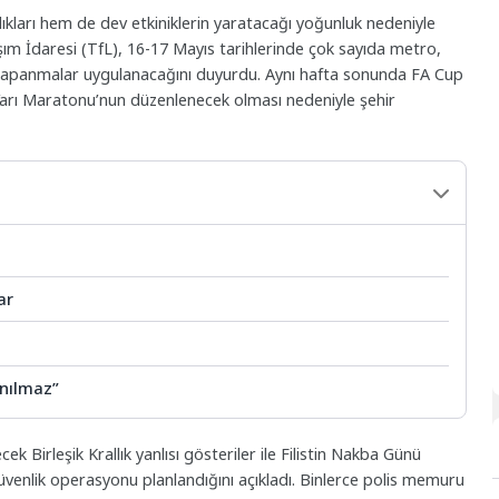
kları hem de dev etkiniklerin yaratacağı yoğunluk nedeniyle
şım İdaresi (TfL), 16-17 Mayıs tarihlerinde çok sayıda metro,
kapanmalar uygulanacağını duyurdu. Aynı hafta sonunda FA Cup
 Yarı Maratonu’nun düzenlenecek olması nedeniyle şehir
ar
ınılmaz”
 Birleşik Krallık yanlısı gösteriler ile Filistin Nakba Günü
venlik operasyonu planlandığını açıkladı. Binlerce polis memuru