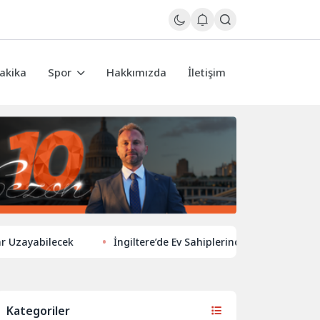
akika
Spor
Hakkımızda
İletişim
lecek
İngiltere’de Ev Sahiplerinden Yeni Yönelim: Vergi ve Kir
Kategoriler