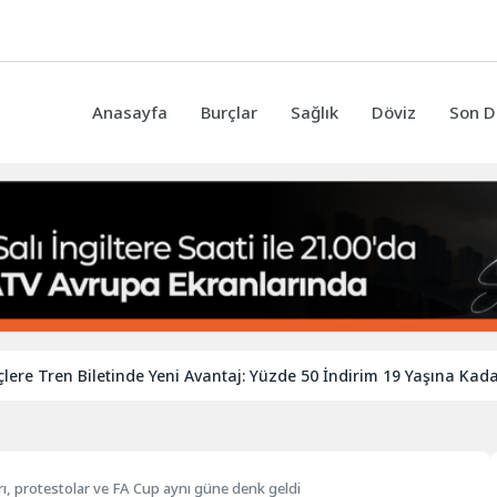
Anasayfa
Burçlar
Sağlık
Döviz
Son D
 Biletinde Yeni Avantaj: Yüzde 50 İndirim 19 Yaşına Kadar Uzayabi
, protestolar ve FA Cup aynı güne denk geldi