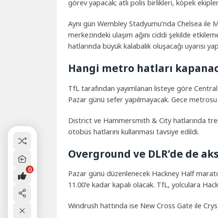
görev yapacak; atlı polis birlikleri, köpek ekiple
Aynı gün Wembley Stadyumu’nda Chelsea ile Ma
merkezindeki ulaşım ağını ciddi şekilde etkileme
hatlarında büyük kalabalık oluşacağı uyarısı yapı
Hangi metro hatları kapana
TfL tarafından yayımlanan listeye göre Centra
Pazar günü sefer yapılmayacak. Gece metrosu h
District ve Hammersmith & City hatlarında tre
otobüs hatlarını kullanması tavsiye edildi.
Overground ve DLR’de de aks
0
Pazar günü düzenlenecek Hackney Half marat
11.00’e kadar kapalı olacak. TfL, yolculara Hac
Windrush hattında ise New Cross Gate ile Crys