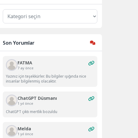
Kategoriler
Son Yorumlar
FATMA
7 ay önce
Yazınız için teşekkürler. Bu bilgiler ışığında nice
insanlar bilgilenmiş olacaktır.
ChatGPT Düsmanı
1 yıl önce
ChatGPT çıktı mertlik bozuldu
Melda
1 yıl önce