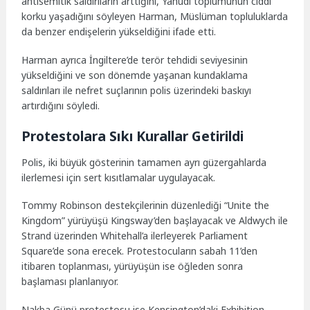
antisemitik saldırıların arttığını, Yahudi toplumunun ciddi
korku yaşadığını söyleyen Harman, Müslüman topluluklarda
da benzer endişelerin yükseldiğini ifade etti.
Harman ayrıca İngiltere’de terör tehdidi seviyesinin
yükseldiğini ve son dönemde yaşanan kundaklama
saldırıları ile nefret suçlarının polis üzerindeki baskıyı
artırdığını söyledi.
Protestolara Sıkı Kurallar Getirildi
Polis, iki büyük gösterinin tamamen ayrı güzergahlarda
ilerlemesi için sert kısıtlamalar uygulayacak.
Tommy Robinson destekçilerinin düzenlediği “Unite the
Kingdom” yürüyüşü Kingsway’den başlayacak ve Aldwych ile
Strand üzerinden Whitehall’a ilerleyerek Parliament
Square’de sona erecek. Protestocuların sabah 11’den
itibaren toplanması, yürüyüşün ise öğleden sonra
başlaması planlanıyor.
Nakba Günü protestosu ise Kensington’daki Exhibition