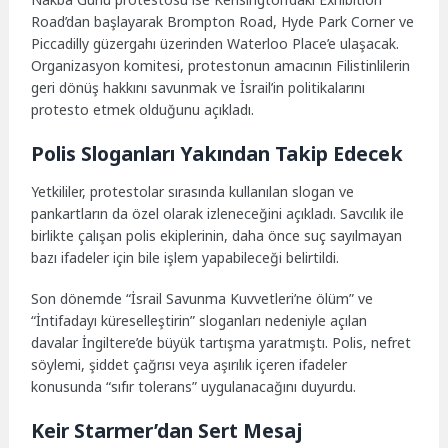
Road’dan başlayarak Brompton Road, Hyde Park Corner ve
Piccadilly güzergahı üzerinden Waterloo Place’e ulaşacak.
Organizasyon komitesi, protestonun amacının Filistinlilerin
geri dönüş hakkını savunmak ve İsrail’in politikalarını
protesto etmek olduğunu açıkladı.
Polis Sloganları Yakından Takip Edecek
Yetkililer, protestolar sırasında kullanılan slogan ve
pankartların da özel olarak izleneceğini açıkladı. Savcılık ile
birlikte çalışan polis ekiplerinin, daha önce suç sayılmayan
bazı ifadeler için bile işlem yapabileceği belirtildi.
Son dönemde “İsrail Savunma Kuvvetleri’ne ölüm” ve
“İntifadayı küreselleştirin” sloganları nedeniyle açılan
davalar İngiltere’de büyük tartışma yaratmıştı. Polis, nefret
söylemi, şiddet çağrısı veya aşırılık içeren ifadeler
konusunda “sıfır tolerans” uygulanacağını duyurdu.
Keir Starmer’dan Sert Mesaj