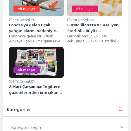
Alt manşet
Alt manşet
3 Yıl Önce
297
2 Yıl Önce
326
Londra’ya gelen uçak
EuroMillions’ta 83,4 Milyon
yangın alarmı nedeniyle
Sterlinlik Büyük
Londra'ya gelen bir British
EuroMillions’un 24 Ocak
geri döndü
İkramiyenin Talihlisi
Airways uçağı Cuma günü erken
çekilişinde 83.474.081 sterlinlik
Ödülünü Hâlâ Almadı
saatlerde yangın alarmı
büyük ikramiyeyi kazanan kişi,
vermesinin ardından Delhi'ye...
hâlâ ödülünü almadı. Ulusal
Piyango...
Alt manşet
3 Yıl Önce
274
8 Mart Çarşamba: İngiltere
gazetelerinden öne çıkan
manşetler
Kategoriler
Kategoriler