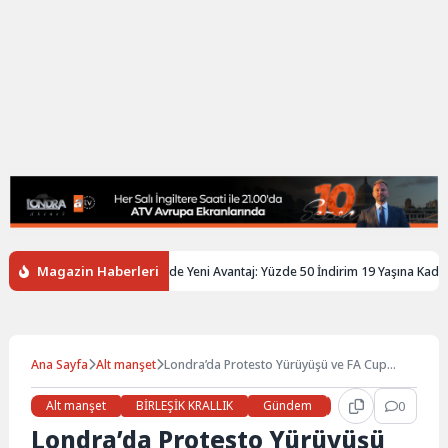
Magazin Haberleri
’de Gençlere Tren Biletinde Yeni Avantaj: Yüzde 50 İndirim 19 Yaşına Kadar Uzay
Ana Sayfa
Alt manşet
Londra’da Protesto Yürüyüşü ve FA Cup
Finali İçin 4 Bin Polis Görev Yapacak
Alt manşet
BİRLEŞİK KRALLIK
Gündem
Haberler
0
İŞ 
Londra’da Protesto Yürüyüşü