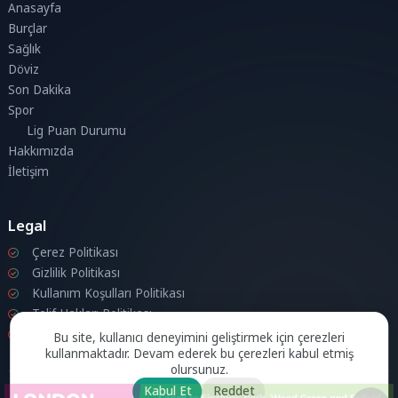
Anasayfa
Burçlar
Sağlık
Döviz
Son Dakika
Spor
Lig Puan Durumu
Hakkımızda
İletişim
Legal
Çerez Politikası
Gizlilik Politikası
Kullanım Koşulları Politikası
Telif Hakları Politikası
İletişim
Bu site, kullanıcı deneyimini geliştirmek için çerezleri
kullanmaktadır. Devam ederek bu çerezleri kabul etmiş
olursunuz.
Kabul Et
Reddet