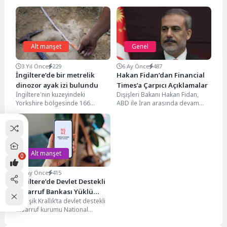
Alt manşet
Genel
3 Yıl Önce
229
6 Ay Önce
487
İngiltere’de bir metrelik
Hakan Fidan’dan Financial
dinozor ayak izi bulundu
Times’a Çarpıcı Açıklamalar
İngiltere'nin kuzeyindeki
Dışişleri Bakanı Hakan Fidan,
Yorkshire bölgesinde 166
ABD ile İran arasında devam
milyon yıl öncesine ait olduğu
eden nükleer müzakerelere
tahmin edilen, bir metre
ilişkin yaptığı açıklamada,...
uzunluğunda...
Alt manşet
0
4 Ay Önce
415
İngiltere’de Devlet Destekli
Tasarruf Bankası Yüklü
Birleşik Krallık’ta devlet destekli
Tazminat Ödeyecek
tasarruf kurumu National
Savings and Investments (NS&I),
müşterilerine ait fonların