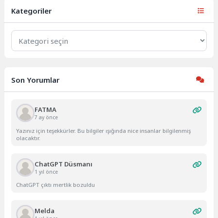
yönetiminde...
Kategoriler
Kategoriler
Son Yorumlar
FATMA
7 ay önce
Yazınız için teşekkürler. Bu bilgiler ışığında nice insanlar bilgilenmiş
olacaktır.
ChatGPT Düsmanı
1 yıl önce
ChatGPT çıktı mertlik bozuldu
Melda