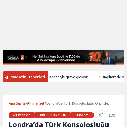
Magazin Haberleri
 şoförü çalışma koşulları nedeniyle greve gidiyor
İngiltere’de okul ün
Ana Sayfa
Alt manşet
Londra’da Türk Konsolosluğu Önünde
Kur’an-ı Kerim Yakan Kişi Mahkeme
Tarafından Serbest Bırakıldı
Alt manşet
BİRLEŞİK KRALLIK
Gündem
Haberler
0
LON
Londra’da Türk Konsolosluğu