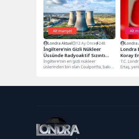
Alt manşet
Alt 
Londra Aktuel
12 Ay Önce
248
Londra 
İngiltere’nin Gizli Nükleer
Londra 
Üssünde Radyoaktif Sızıntı
Koray Er
Skandalı
İngiltere’nin en gizli nükleer
T.C. Lond
üslerinden biri olan Coulport’ta, bakım
Ertaş, yeni
yapılmayan eski su borularının
yaşayan T
patlaması sonucu...