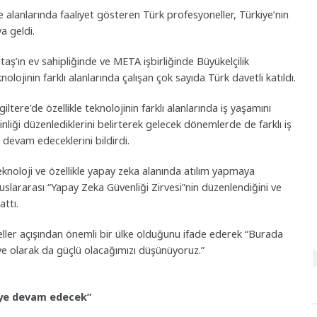
me alanlarında faaliyet gösteren Türk profesyoneller, Türkiye’nin
a geldi.
ş’ın ev sahipliğinde ve META işbirliğinde Büyükelçilik
lojinin farklı alanlarında çalışan çok sayıda Türk davetli katıldı.
tere’de özellikle teknolojinin farklı alanlarında iş yaşamını
liği düzenlediklerini belirterek gelecek dönemlerde de farklı iş
devam edeceklerini bildirdi.
noloji ve özellikle yapay zeka alanında atılım yapmaya
luslararası “Yapay Zeka Güvenliği Zirvesi”nin düzenlendiğini ve
attı.
eller açışından önemli bir ülke olduğunu ifade ederek “Burada
ye olarak da güçlü olacağımızı düşünüyoruz.”
eye devam edecek”