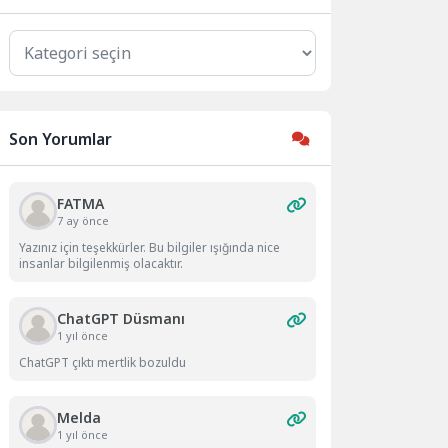
Kategoriler
Son Yorumlar
FATMA
7 ay önce
Yazınız için teşekkürler. Bu bilgiler ışığında nice
insanlar bilgilenmiş olacaktır.
ChatGPT Düsmanı
1 yıl önce
ChatGPT çıktı mertlik bozuldu
Melda
1 yıl önce