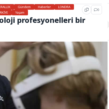
KRALLIK
Gündem
Haberler
LONDRA
0
RKİYE
Yaşam
loji profesyonelleri bir