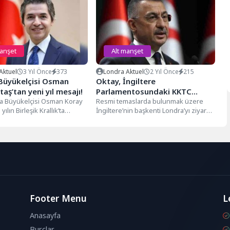
manşet
Alt manşet
Aktuel
3 Yıl Önce
373
Londra Aktuel
2 Yıl Önce
215
Büyükelçisi Osman
Oktay, İngiltere
taş’tan yeni yıl mesajı!
Parlamentosundaki KKTC
ra Büyükelçisi Osman Koray
Dostluk Grubu ile bir araya
Resmi temaslarda bulunmak üzere
 yılın Birleşik Krallık’ta
İngiltere’nin başkenti Londra’yı ziyaret
geldi
ürk toplumu başta olmak...
eden Oktay ve Komisyon üyelerinden
oluşan heyet,...
Footer Menu
L
Anasayfa
Burçlar