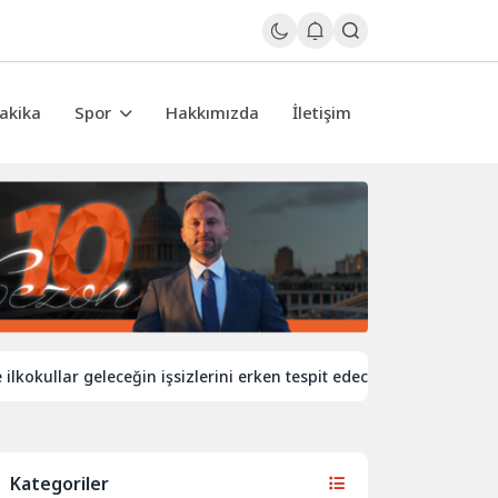
akika
Spor
Hakkımızda
İletişim
llar geleceğin işsizlerini erken tespit edecek
İngiltere’de d
Kategoriler