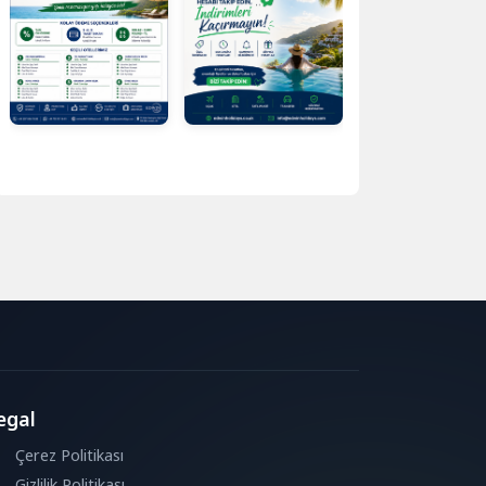
egal
Çerez Politikası
Gizlilik Politikası