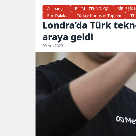
Alt manşet
BİLİM - TEKNOLOJİ
BİRLEŞİK 
Son Dakika
Türkçe Konuşan Toplum
TÜ
Londra’da Türk tekno
araya geldi
09 Ara 2023