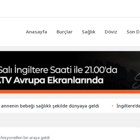
Anasayfa
Burçlar
Sağlık
Döviz
Son D
n bebeği sağlıklı şekilde dünyaya geldi
İngiltere’de ilkoku
fesyonelleri bir araya geldi