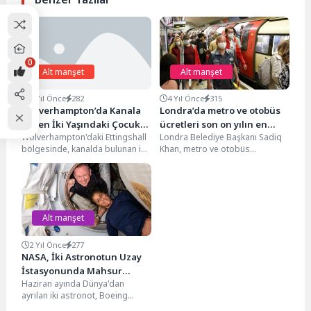
0
Alt manşet
Alt manşet
2 Yıl Önce
282
4 Yıl Önce
315
Wolverhampton’da Kanala
Londra’da metro ve otobüs
Düşen İki Yaşındaki Çocuk
ücretleri son on yılın en
Wolverhampton'daki Ettingshall
Londra Belediye Başkanı Sadiq
Hayatını Kaybetti
büyük zammını gördü
bölgesinde, kanalda bulunan iki
Khan, metro ve otobüs
yaşındaki bir çocuk, hastaneye
ücretlerinin ortalama yüzde 5
kaldırılmasının ardından
oranında artırılacağını
yaşamını yitirdi. Olay,...
duyurdu....
Alt manşet
2 Yıl Önce
277
NASA, İki Astronotun Uzay
İstasyonunda Mahsur
Haziran ayında Dünya'dan
Kalabileceğini Açıkladı
ayrılan iki astronot, Boeing
Starliner kapsülünde yaşanan