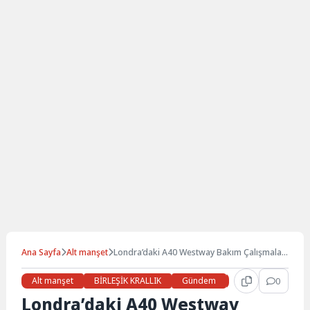
Ana Sayfa
Alt manşet
Londra’daki A40 Westway Bakım Çalışmaları
Nedeniyle 3 Ay Kapalı Kalacak
Alt manşet
BİRLEŞİK KRALLIK
Gündem
Haberler
0
LON
Londra’daki A40 Westway