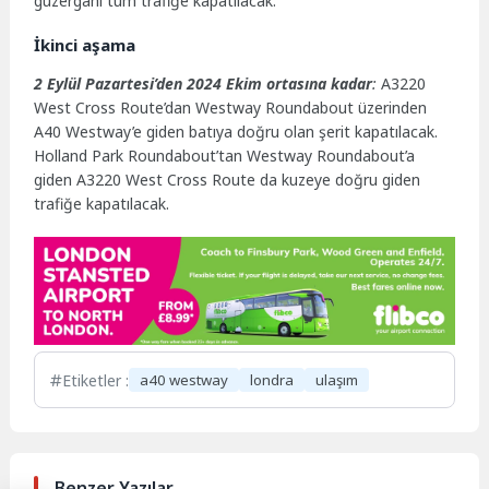
güzergahı tüm trafiğe kapatılacak.
İkinci aşama
2 Eylül Pazartesi’den 2024 Ekim ortasına kadar
:
A3220
West Cross Route’dan Westway Roundabout üzerinden
A40 Westway’e giden batıya doğru olan şerit kapatılacak.
Holland Park Roundabout’tan Westway Roundabout’a
giden A3220 West Cross Route da kuzeye doğru giden
trafiğe kapatılacak.
Etiketler :
a40 westway
londra
ulaşım
Benzer Yazılar