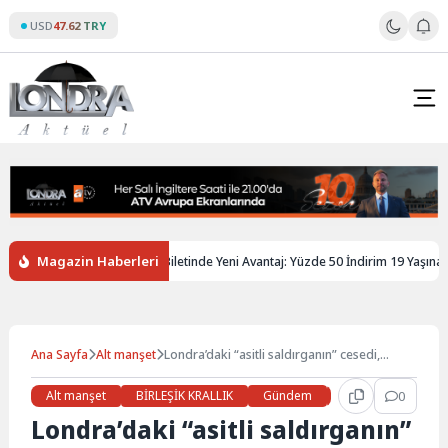
Skip
USD
47.62 TRY
to
content
Magazin Haberleri
iltere’de Gençlere Tren Biletinde Yeni Avantaj: Yüzde 50 İndirim 19 Yaşına Kad
Ana Sayfa
Alt manşet
Londra’daki “asitli saldırganın” cesedi,
Thames nehrinde bulundu!
Alt manşet
BİRLEŞİK KRALLIK
Gündem
Haberler
0
LON
Londra’daki “asitli saldırganın”