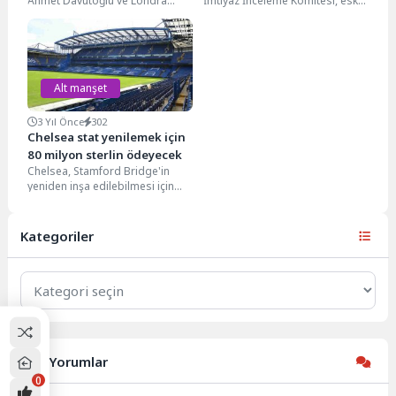
Ahmet Davutoğlu ve Londra
İmtiyaz İnceleme Komitesi, eski
Queen Mary
başbakan Boris Johnson'la ilgili
Üniversitesi/Princeton
raporunu açıkladı. Komite,
Üniversitesi Uluslararası Hukuk
Johnson'ın...
Profesörü...
Alt manşet
3 Yıl Önce
302
Chelsea stat yenilemek için
80 milyon sterlin ödeyecek
Chelsea, Stamford Bridge'in
yeniden inşa edilebilmesi için
stadyum çevresinde
yaşayanlarla anlaşma sağladı.
Londra ekibi, anlaşma...
Kategoriler
Kategoriler
Son Yorumlar
0