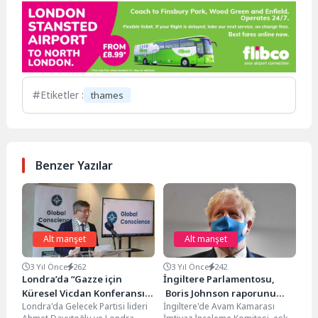
Etiketler :
thames
Benzer Yazılar
Alt manşet
Alt manşet
3 Yıl Önce
262
3 Yıl Önce
242
Londra’da “Gazze için
İngiltere Parlamentosu,
Küresel Vicdan Konferansı”
Boris Johnson raporunu
Londra'da Gelecek Partisi lideri
İngiltere'de Avam Kamarası
düzenlendi
açıkladı