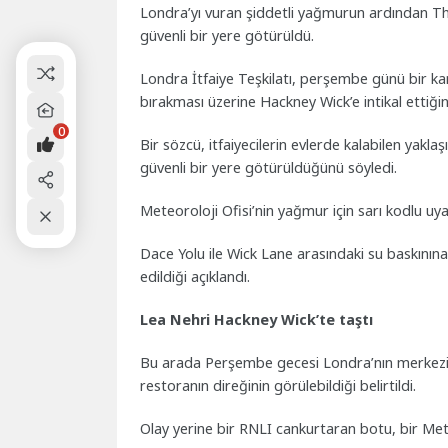
Londra’yı vuran şiddetli yağmurun ardından Tha
güvenli bir yere götürüldü.
Londra İtfaiye Teşkilatı, perşembe günü bir kan
bırakması üzerine Hackney Wick’e intikal ettiği
0
Bir sözcü, itfaiyecilerin evlerde kalabilen yaklaş
güvenli bir yere götürüldüğünü söyledi.
Meteoroloji Ofisi’nin yağmur için sarı kodlu uya
Dace Yolu ile Wick Lane arasındaki su baskınına k
edildiği açıklandı.
Lea Nehri Hackney Wick’te taştı
Bu arada Perşembe gecesi Londra’nın merkezin
restoranın direğinin görülebildiği belirtildi.
Olay yerine bir RNLI cankurtaran botu, bir Metr