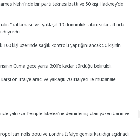
mes Nehri’nde bir parti teknesi battı ve 50 kişi Hackney’de
alın “patlaması” ve “yaklaşık 10 dönümlük” alanı sular altında
ni duyurdu.
ık 100 kişi üzerinde sağlık kontrolü yaptığını ancak 50 kişinin
rısının Cuma gece yarısı 3:00’e kadar sürdüğü belirtildi.
arşı on itfaiye aracı ve yaklaşık 70 itfaiyeci ile müdahale
de yalnızca Temple İskelesi’ne demirlemiş olan yüzen barın ve
opolitan Polis botu ve Londra İtfaiye gemisi katıldığı açıklnadı.