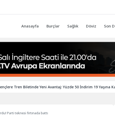
Anasayfa
Burçlar
Sağlık
Döviz
Son D
re Tren Biletinde Yeni Avantaj: Yüzde 50 İndirim 19 Yaşına Kadar 
du! Parti teknesi fırtınada battı