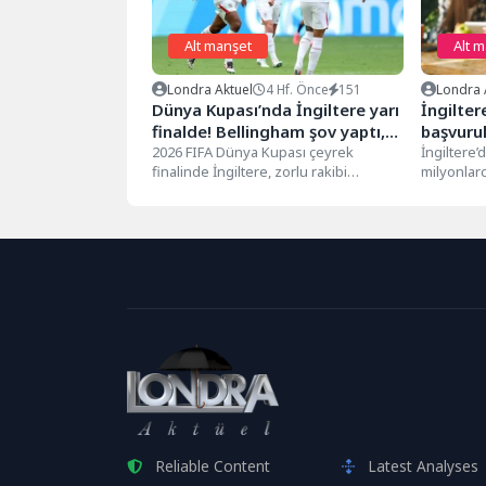
Alt manşet
Alt 
Londra Aktuel
4 Hf. Önce
151
Londra 
Dünya Kupası’nda İngiltere yarı
İngilter
finalde! Bellingham şov yaptı,
başvurul
Norveç uzatmalarda yıkıldı
2026 FIFA Dünya Kupası çeyrek
eriyor
İngiltere’
finalinde İngiltere, zorlu rakibi
milyonlarc
Norveç'i uzatma dakikalarında
finansman
bulduğu golle 2-1...
günlere g
yürürlüğe.
Reliable Content
Latest Analyses