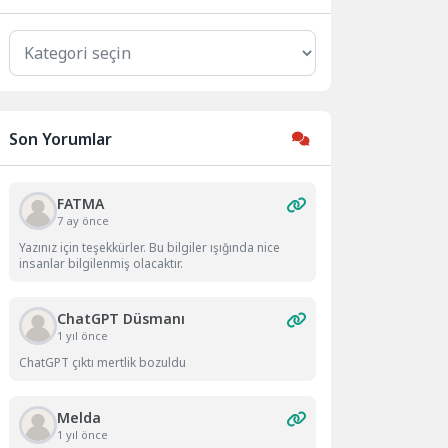
Kategoriler
Son Yorumlar
FATMA
7 ay önce
Yazınız için teşekkürler. Bu bilgiler ışığında nice
insanlar bilgilenmiş olacaktır.
ChatGPT Düsmanı
1 yıl önce
ChatGPT çıktı mertlik bozuldu
Melda
1 yıl önce