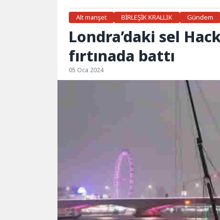
Alt manşet
BİRLEŞİK KRALLIK
Gündem
Londra’daki sel Hack
fırtınada battı
05 Oca 2024