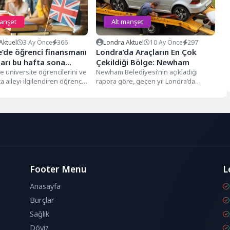
manşet
Alt manşet
Aktuel
3 Ay Önce
366
Londra Aktuel
10 Ay Önce
297
e’de öğrenci finansmanı
Londra’da Araçların En Çok
arı bu hafta sona
Çekildiği Bölge: Newham
de üniversite öğrencilerini ve
Newham Belediyesi’nin açıkladığı
a aileyi ilgilendiren öğrenci
rapora göre, geçen yıl Londra’da
ı başvurularında son
çekilen araçların yaklaşık dörtte biri bu
irilirken, hükümetin
bölgede...
..
Footer Menu
L
Anasayfa
Burçlar
Sağlık
Döviz