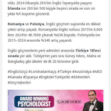
oldu. 2024 itibarıyla 294 bin İngiliz İspanya’da yaşıyor.
İrlanda
ise 293 bin 500 kişiyle beşinci sırada ve son on
yılda %5 büyüme gösterdi.
Romanya
ve
Polonya
, İngiliz göçmen sayısında en dikkat
çekici artışı yaşadı. Romanya’da İngiliz nüfusu 2015’te 6.600
iken 2024’te 48.700’e çıkarak %636 büyüdü. Polonya’da ise
2015–2024 arasında %340 artış yaşandı.
İngiliz göçmenlerin yeni adresleri arasında
Türkiye 18’inci
sırada
yer aldı. Türkiye’nin yanı sıra Güney Kıbrıs, Malta ve
Bangladeş gibi ülkeler de ilk 20 listesine girdi.
#İngilizGöçü #LondradanKaçış #Türkiye #Avustralya #ABD
#Kanada #İspanya #İngilizlerTürkiye’de #BMVerileri
#GöçHaberleri