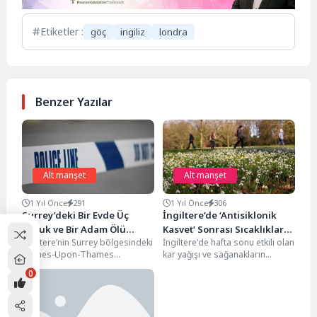
Etiketler :
göç
ingiliz
londra
Benzer Yazılar
Alt manşet
Alt manşet
1 Yıl Önce
291
1 Yıl Önce
306
Surrey’deki Bir Evde Üç
İngiltere’de ‘Antisiklonik
Çocuk ve Bir Adam Ölü
Kasvet’ Sonrası Sıcaklıklar
İngiltere’nin Surrey bölgesindeki
İngiltere'de hafta sonu etkili olan
Bulundu
14°C’ye Kadar Yükselecek
Staines-Upon-Thames
kar yağışı ve sağanakların
kasabasında bulunan bir evde
ardından, hava sıcaklıklarının
0
üç çocuk ve bir erkek ölü
yükselmesi bekleniyor.
bulundu....
Meteoroloji...