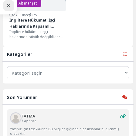
Alt manşet
2 Yıl Önce
275
İngiltere Hükümeti İşçi
Haklarında Kapsamlı
İngiltere hükümeti, işçi
Revizyon Planlıyor
haklarında büyük değişiklikler
yapmayı planlıyor. Yeni İstihdam
Hakları Yasa Tasarısı,
milyonlarca çalışan...
Kategoriler
Kategoriler
Son Yorumlar
FATMA
7 ay önce
Yazınız için teşekkürler. Bu bilgiler ışığında nice insanlar bilgilenmiş
olacaktır.