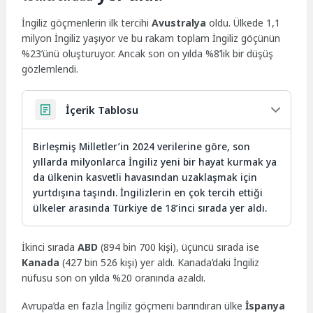
İngiliz göçmenlerin ilk tercihi
Avustralya
oldu. Ülkede 1,1
milyon İngiliz yaşıyor ve bu rakam toplam İngiliz göçünün
%23’ünü oluşturuyor. Ancak son on yılda %8’lik bir düşüş
gözlemlendi.
İçerik Tablosu
Birleşmiş Milletler’in 2024 verilerine göre, son
yıllarda milyonlarca İngiliz yeni bir hayat kurmak ya
da ülkenin kasvetli havasından uzaklaşmak için
yurtdışına taşındı. İngilizlerin en çok tercih ettiği
ülkeler arasında Türkiye de 18’inci sırada yer aldı.
İkinci sırada
ABD
(894 bin 700 kişi), üçüncü sırada ise
Kanada
(427 bin 526 kişi) yer aldı. Kanada’daki İngiliz
nüfusu son on yılda %20 oranında azaldı.
Avrupa’da en fazla İngiliz göçmeni barındıran ülke
İspanya