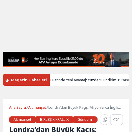
Magazin Haberleri
ngiltere’de Gençlere Tren Biletinde Yeni Avantaj: Yüzde 50 İndirim 19 Yaşına K
Ana Sayfa
Alt manşet
Londra’dan Büyük Kaçış: Milyonlarca İngiliz
Ülkeyi Terketti
Alt manşet
BİRLEŞİK KRALLIK
Gündem
Haberler
0
LON
Londra’dan Büyük Kaçış: