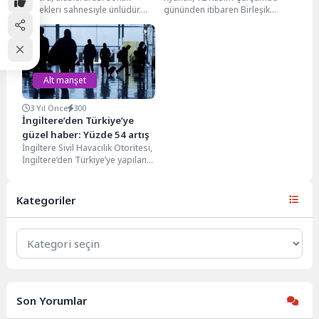
yemekleri sahnesiyle ünlüdür.
gününden itibaren Birleşik
Borough, Broadway ve Seven
Krallık’ta seyahat eden tüm
Dials gibi popüler pazarlar,
yolcular için kağıt biniş...
şehrin...
Alt manşet
3 Yıl Önce
300
İngiltere’den Türkiye’ye
güzel haber: Yüzde 54 artış
İngiltere Sivil Havacılık Otoritesi,
İngiltere’den Türkiye’ye yapılan
seyahatler yüzde 54 oranında
artış yaşandığını duyurdu.
İngiltere...
Kategoriler
Kategoriler
Son Yorumlar