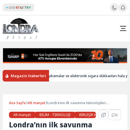
Skip
USD
47.62 TRY
to
content
Magazin Haberleri
İngiltere’de oto yıkamalar ve elektronik sigara dükkanları hala yabancı 
Ana Sayfa
Alt manşet
Londra’nın ilk savunma teknolojileri
Hackathon’u büyük ilgiyle karşılandı!
Alt manşet
BİLİM - TEKNOLOJİ
BİRLEŞİK KRALLIK
0
Günde
Londra’nın ilk savunma