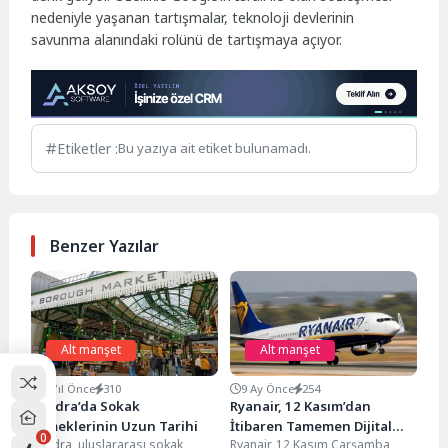
nedeniyle yaşanan tartışmalar, teknoloji devlerinin
savunma alanındaki rolünü de tartışmaya açıyor.
Etiketler :
Bu yazıya ait etiket bulunamadı.
Benzer Yazılar
Alt manşet
Alt manşet
2 Yıl Önce
310
9 Ay Önce
254
Londra’da Sokak
Ryanair, 12 Kasım’dan
Yemeklerinin Uzun Tarihi
İtibaren Tamemen Dijital
0
Londra, uluslararası sokak
Ryanair, 12 Kasım Çarşamba
Biniş Sistemine Geçiyor