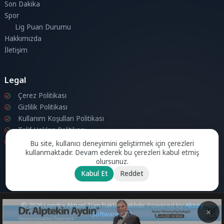
Son Dakika
Spor
Lig Puan Durumu
Hakkımızda
İletişim
Legal
Çerez Politikası
Gizlilik Politikası
Kullanım Koşulları Politikası
Telif Hakları Politikası
İletişim
Bu site, kullanıcı deneyimini geliştirmek için çerezleri
kullanmaktadır. Devam ederek bu çerezleri kabul etmiş
olursunuz.
Kabul Et
Reddet
© 2026 Londra Aktuel Tüm hakları saklıdır.
Powered by
Aksoy
Software LTD