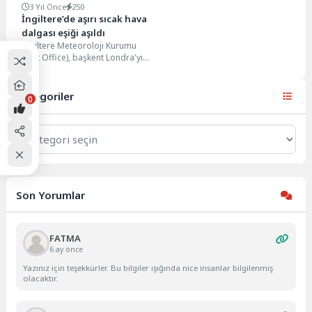
3 Yıl Önce
250
İngiltere’de aşırı sıcak hava
dalgası eşiği aşıldı
İngiltere Meteoroloji Kurumu
(Met Office), başkent Londra'yı
da içine alan bazı bölgelerde
aşırı sıcak hava...
Kategoriler
0
Kategoriler
Son Yorumlar
FATMA
6 ay önce
Yazınız için teşekkürler. Bu bilgiler ışığında nice insanlar bilgilenmiş
olacaktır.