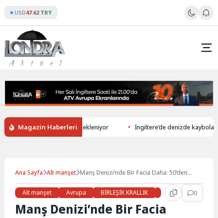
Skip
USD
47.62 TRY
to
content
Magazin Haberleri
 üretiminde rekor düşüş bekleniyor
İngiltere’de denizde kaybolan 13 y
Ana Sayfa
Alt manşet
Manş Denizi’nde Bir Facia Daha: 50’den
Fazla Kişi Kurtarıldı, 4 Kişinin Cansız Bedeni
Bulundu
Alt manşet
Avrupa
BİRLEŞİK KRALLIK
Gündem
0
Haber
Manş Denizi’nde Bir Facia