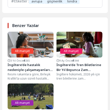
Etiketler :
avrupa
göçmenlik
londra
Benzer Yazılar
Alt manşet
Alt manşet
3 Yıl Önce
265
9 Ay Önce
344
İngiltere’de hastalık
İngiltere’de Tren Biletlerine
nedeniyle çalışamayanların
Bir Yıl Boyunca Zam
Resmi rakamlara göre, Birleşik
İngiltere hükümeti, 2026 yılı için
sayısı rekor seviyeye ulaştı
Yapılmayacak!
Krallık'ta uzun süreli hastalık
tren biletlerine zam
nedeniyle çalışmayanların sayısı
yapılmayacağını duyurarak
yeni bir rekora ulaştı....
yolculara önemli bir mali
rahatlama...
Alt manşet