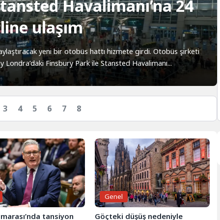
Stansted Havalimanı’na 24
line ulaşım
ylaştıracak yeni bir otobüs hattı hizmete girdi. Otobüs şirketi
ey Londra’daki Finsbury Park ile Stansted Havalimanı...
3
4
5
6
7
8
Genel
marası’nda tansiyon
Göçteki düşüş nedeniyle