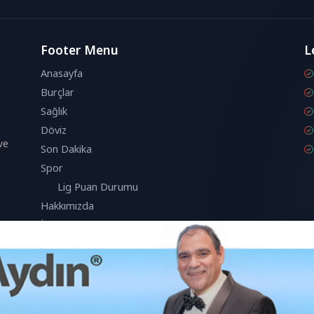
Footer Menu
L
Anasayfa
Burçlar
Sağlık
Döviz
ve
Son Dakika
Spor
Lig Puan Durumu
Hakkımızda
İletişim
anıcı deneyimini geliştirmek için çerezleri kullanmaktadır.
Kabul Et