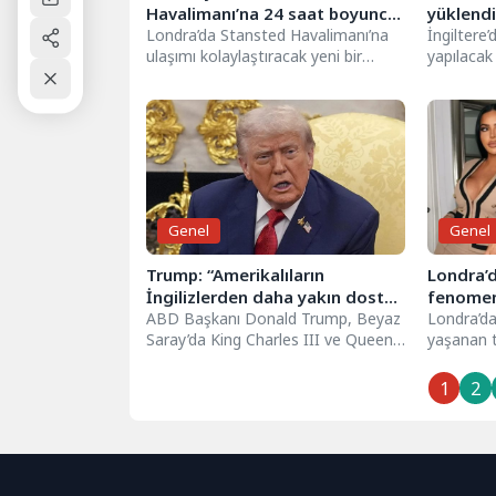
Havalimanı’na 24 saat boyunca
yüklendi
7 sterline ulaşım
Londra’da Stansted Havalimanı’na
savundu
İngiltere
ulaşımı kolaylaştıracak yeni bir
yapılacak
yüklend
otobüs hattı hizmete girdi. Otobüs
öncesind
şirketi Flibco tarafından...
gerçekleş
Soru...
Genel
Genel
Trump: “Amerikalıların
Londra’
İngilizlerden daha yakın dostu
fenomeni
yok”
ABD Başkanı Donald Trump, Beyaz
ezerek 
Londra’da
Saray’da King Charles III ve Queen
yaşanan t
Camilla onuruna düzenlenen
cinayetle
törensel...
Factor yar
1
2