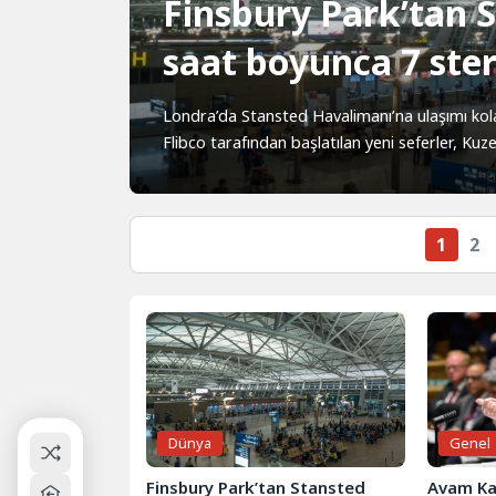
Finsbury Park’tan 
saat boyunca 7 ster
Londra’da Stansted Havalimanı’na ulaşımı kola
Flibco tarafından başlatılan yeni seferler, Kuz
1
2
Dünya
Genel
Finsbury Park’tan Stansted
Avam Ka