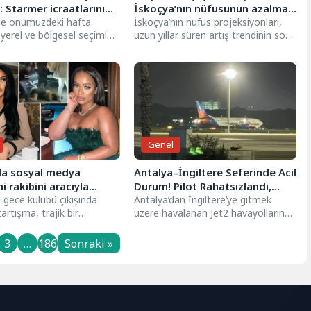
: Starmer icraatlarını
İskoçya’nın nüfusunun azalması
, Badenoch sert
’de önümüzdeki hafta
bekleniyor
İskoçya’nın nüfus projeksiyonları,
 yerel ve bölgesel seçimler
uzun yıllar süren artış trendinin sona
i
e Avam Kamarası’nda
erebileceğine işaret ediyor. National
tirilen son Başbakanlık
Records of...
Genel
da sosyal medya
Antalya–İngiltere Seferinde Acil
 rakibini aracıyla
Durum! Pilot Rahatsızlandı,
öldürdü
 gece kulübü çıkışında
Uçak Geri Döndü
Antalya’dan İngiltere’ye gitmek
artışma, trajik bir
üzere havalanan Jet2 havayollarına
 sonuçlandı. Eski The X
ait yolcu uçağı, havada yaşanan
ışmacısı...
sağlık krizi nedeniyle...
3
…
186
Sonraki »