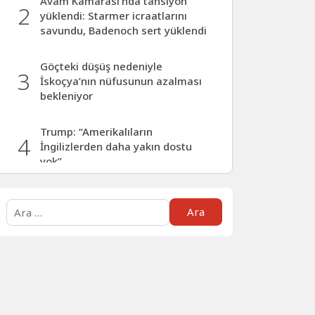
Avam Kamarası’nda tansiyon
2
yüklendi: Starmer icraatlarını
savundu, Badenoch sert yüklendi
Göçteki düşüş nedeniyle
3
İskoçya’nın nüfusunun azalması
bekleniyor
Trump: “Amerikalıların
4
İngilizlerden daha yakın dostu
yok”
Londra’da sosyal medya
5
Arama:
fenomeni rakibini aracıyla ezerek
öldürdü
Antalya–İngiltere Seferinde Acil
6
Durum! Pilot Rahatsızlandı, Uçak
Geri Döndü