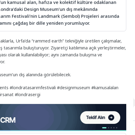
un kamusal alan, hafıza ve kolektif kültüre odaklanan
, Londra’daki Design Museum’un dış mekânında
arım Festivali’nin Landmark (Sembol) Projeleri arasında
ramını çağdaş bir dille yeniden yorumluyor.
klarla, Urfa’da “rammed earth” tekniğiyle üretilen çalışmalar,
ş tasarımla buluşturuyor. Ziyaretçi katılımına açık yerleştirmeler,
yası olarak kullanılabiliyor; aynı zamanda buluşma ve
or.
Museum’un dış alanında görülebilecek.
nts #londratasarımfestivali #designmuseum #kamusalalan
irsanat #londrasergi