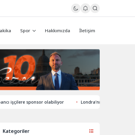
akika
Spor
Hakkımızda
İletişim
lere sponsor olabiliyor
Londra’nın eğlence hayatında yeni
Kategoriler