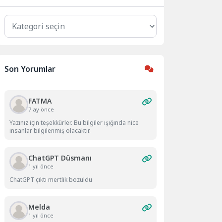
Kategoriler
Son Yorumlar
FATMA
7 ay önce
Yazınız için teşekkürler. Bu bilgiler ışığında nice
insanlar bilgilenmiş olacaktır.
ChatGPT Düsmanı
1 yıl önce
ChatGPT çıktı mertlik bozuldu
Melda
1 yıl önce