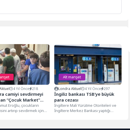
manşet
Alt manşet
Aktuel
4 Yıl Önce
218
Londra Aktuel
4 Yıl Önce
297
ra camiyi sevdirmeyi
İngiliz bankası TSB’ye büyük
an “Çocuk Market”
para cezası
İngiltere’ye taşındı
ut Eroğlu, çocukların
İngiltere Mali Yürütme Otoriteleri ve
isini artırıp sevdirmek için
İngiltere Merkez Bankası yaptığı
 Türkiye'de başlattığı "Çocuk
açıklamada, İngiliz borç veren TSB’nin
2018′de...