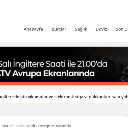
Anasayfa
Burçlar
Sağlık
Döviz
Son D
de oto yıkamalar ve elektronik sigara dükkanları hala yabancı işçi
k Anıtlar” serisi Londra Design Museum’da