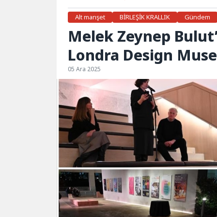
Alt manşet
BİRLEŞİK KRALLIK
Gündem
Melek Zeynep Bulut’u
Londra Design Mus
05 Ara 2025