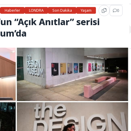
Haberler
LONDRA
Son Dakika
Yaşam
0
n “Açık Anıtlar” serisi
eum’da