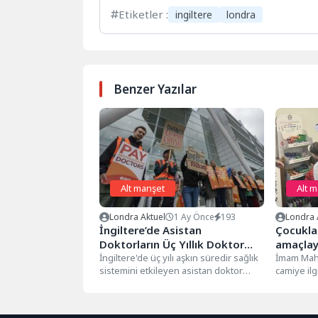
Etiketler :
ingiltere
londra
Benzer Yazılar
Alt manşet
Alt 
Londra Aktuel
1 Ay Önce
193
Londra 
İngiltere’de Asistan
Çocukla
Doktorların Üç Yıllık Doktor
amaçlay
Grevi Sona Erdi
İngiltere'de üç yılı aşkın süredir sağlık
projesi 
İmam Mahm
sistemini etkileyen asistan doktor
camiye ilg
grevleri sona erdi. İngiliz Tabipler...
daha önce
Market"...