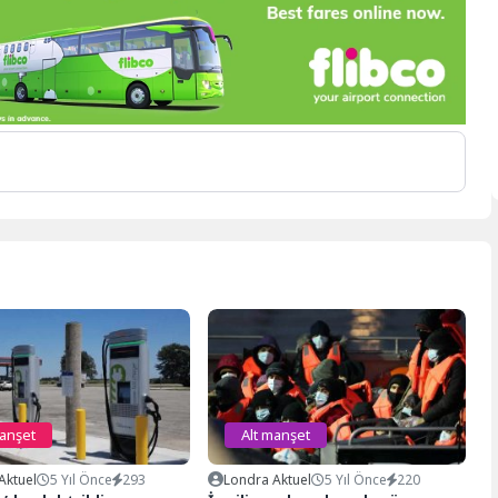
manşet
Alt manşet
Aktuel
5 Yıl Önce
293
Londra Aktuel
5 Yıl Önce
220