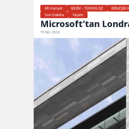
Alt manşet
BİLİM - TEKNOLOJİ
BİRLEŞİK 
Son Dakika
Yaşam
Microsoft’tan Londr
15 Nis 2024