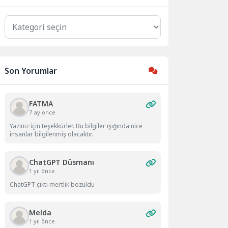
Kategoriler
Son Yorumlar
FATMA
7 ay önce
Yazınız için teşekkürler. Bu bilgiler ışığında nice
insanlar bilgilenmiş olacaktır.
ChatGPT Düsmanı
1 yıl önce
ChatGPT çıktı mertlik bozuldu
Melda
1 yıl önce