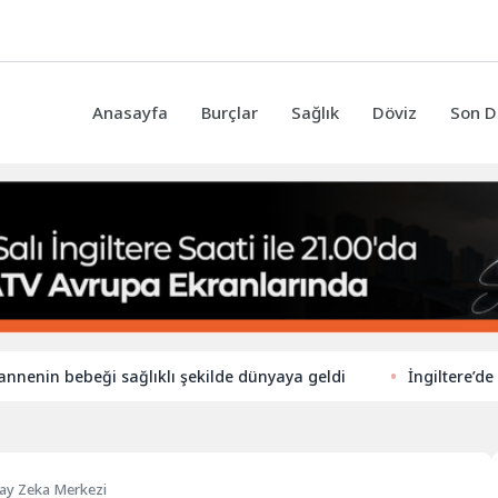
Anasayfa
Burçlar
Sağlık
Döviz
Son D
 bebeği sağlıklı şekilde dünyaya geldi
İngiltere’de ilkokul
pay Zeka Merkezi