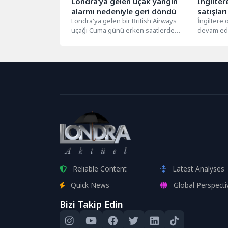
Londra’ya gelen uçak yangın
İngilter
alarmı nedeniyle geri döndü
satışlar
Londra'ya gelen bir British Airways
gösterd
İngiltere
uçağı Cuma günü erken saatlerde
devam eder
yangın alarmı vermesinin ardından
ise ekimde
Delhi'ye...
Reliable Content
Latest Analyses
Quick News
Global Perspecti
Bizi Takip Edin