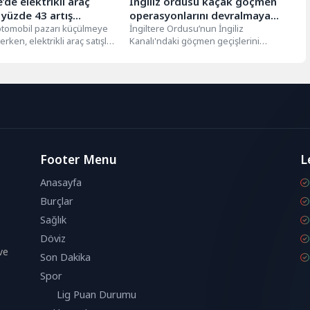
e’de elektrikli araç
İngiliz ordusu kaçak göçmen
ı yüzde 43 artış
operasyonlarını devralmaya
i
 otomobil pazarı küçülmeye
hazırlanıyor
İngiltere Ordusu’nun İngiliz
ken, elektrikli araç satışları
Kanalı'ndaki göçmen geçişlerini
 yüzde 43 artış gösterdi....
sınırlamak amacıyla operasyonların
sorumluluğunu üstlenmeye hazır
olduğu bildirildi. BBC’ye...
Footer Menu
L
Anasayfa
Burçlar
Sağlık
Döviz
ve
Son Dakika
Spor
Lig Puan Durumu