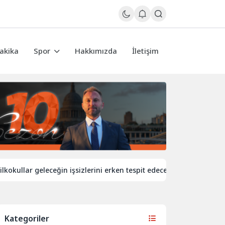
akika
Spor
Hakkımızda
İletişim
lar geleceğin işsizlerini erken tespit edecek
İngiltere’de de
Kategoriler