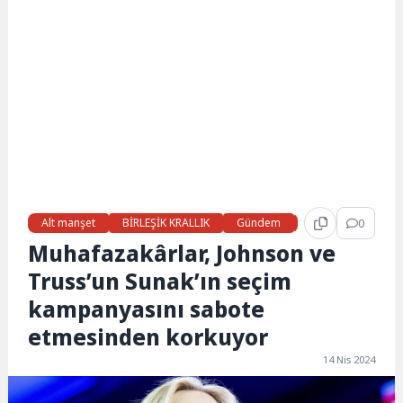
Alt manşet
BİRLEŞİK KRALLIK
Gündem
Haberler
0
LON
Muhafazakârlar, Johnson ve
Truss’un Sunak’ın seçim
kampanyasını sabote
etmesinden korkuyor
14 Nis 2024