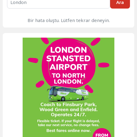
Ara
Bir hata oluştu. Lütfen tekrar deneyin.