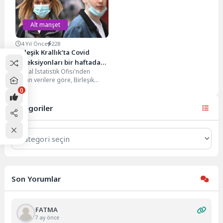
kategorisinde dünya rekorunu...
Alt manşet
4 Yıl Önce
228
Birleşik Krallık’ta Covid
enfeksiyonları bir haftada
Ulusal İstatistik Ofisi'nden
bir milyon arttı
alınan verilere göre, Birleşik
Krallık'ta Covid vakaları bir
0
haftada bir milyon arttı....
Kategoriler
Kategoriler
Son Yorumlar
FATMA
7 ay önce