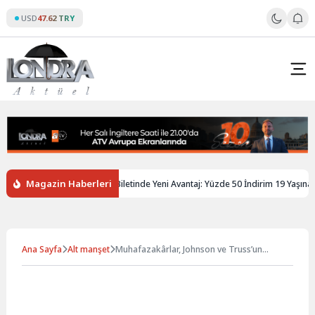
Skip
USD
47.62 TRY
to
content
Magazin Haberleri
giltere’de Gençlere Tren Biletinde Yeni Avantaj: Yüzde 50 İndirim 19 Yaşına Kad
Ana Sayfa
Alt manşet
Muhafazakârlar, Johnson ve Truss’un
Sunak’ın seçim kampanyasını sabote
etmesinden korkuyor