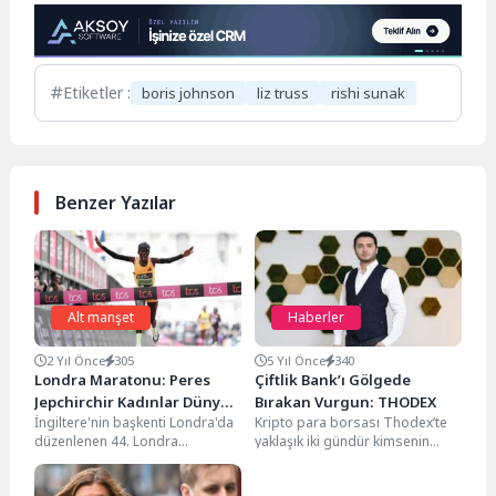
Etiketler :
boris johnson
liz truss
rishi sunak
Benzer Yazılar
Alt manşet
Haberler
2 Yıl Önce
305
5 Yıl Önce
340
Londra Maratonu: Peres
Çiftlik Bank’ı Gölgede
Jepchirchir Kadınlar Dünya
Bırakan Vurgun: THODEX
İngiltere'nin başkenti Londra'da
Kripto para borsası Thodex’te
Rekorunu Kırdı
düzenlenen 44. Londra
yaklaşık iki gündür kimsenin
Maratonu'nda Kenyalı atlet
işlem yapamaması sebebiyle, 2
Peres Jepchirchir, kadınlar
milyar dolarlık bir...