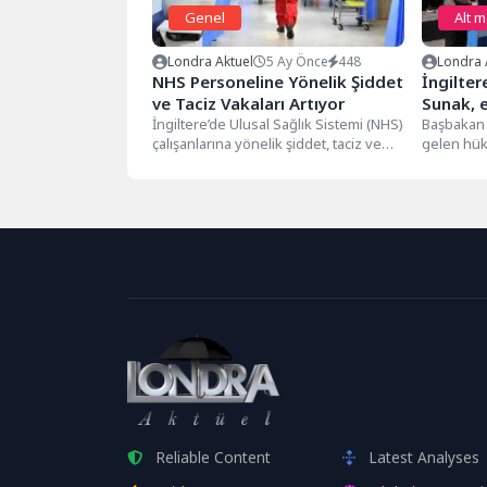
Genel
Alt 
Londra Aktuel
5 Ay Önce
448
Londra 
NHS Personeline Yönelik Şiddet
İngilter
ve Taciz Vakaları Artıyor
Sunak, 
İngiltere’de Ulusal Sağlık Sistemi (NHS)
için özü
Başbakan 
çalışanlarına yönelik şiddet, taciz ve
gelen hükü
ayrımcılık vakalarında ciddi bir artış...
kabul eder
günü" ilan.
Reliable Content
Latest Analyses