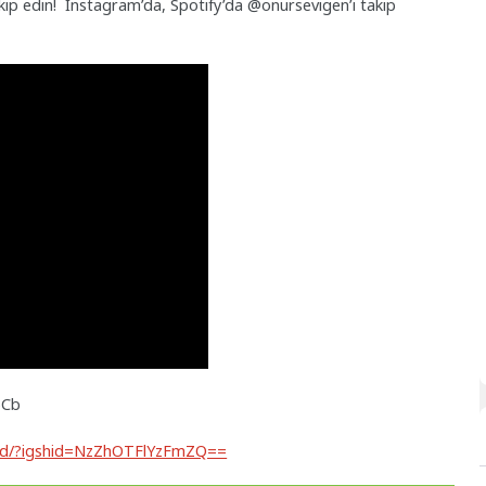
akip edin! Instagram’da, Spotify’da @onursevigen’i takip
6Cb
WUd/?igshid=NzZhOTFlYzFmZQ==