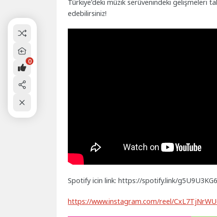
Türkiye’deki müzik serüvenindeki gelişmeleri t
edebilirsiniz!
0
Spotify icin link: https://spotify.link/g5U9U3KG
https://www.instagram.com/reel/CxL7TjNr