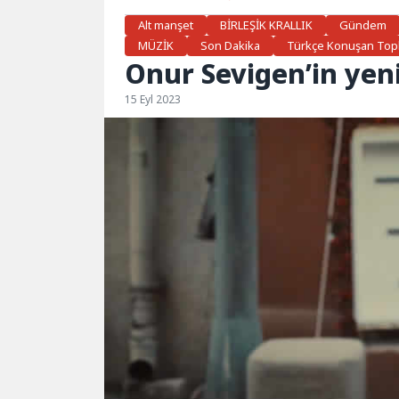
Alt manşet
BİRLEŞİK KRALLIK
Gündem
MÜZİK
Son Dakika
Türkçe Konuşan To
Onur Sevigen’in yeni 
15 Eyl 2023