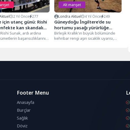
manşet
Alt manşet
Aktuel
2 Yıl Önce
277
Londra Aktuel
4 Yıl Önce
249
e için utanç günü: Rishi
Güneydoğu İngiltere’de su
enfekte kan skandalı
hortumu yasağı yürürlüğe
r diledi
Rishi Sunak, ardı ardına
giriyor
Birleşik Krallık'ın büyük bölümünde
metlerin başarısızlıklarını
kehribar rengi aşırı sıcaklık uyarısı,
ek İngiltere için "utanç
düşük su seviyeleri ve daha kuru...
..
Footer Menu
L
Anasayfa
Burçlar
Sağlık
Döviz