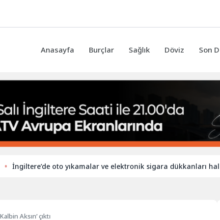
Anasayfa
Burçlar
Sağlık
Döviz
Son D
iltere’de oto yıkamalar ve elektronik sigara dükkanları hala yaban
Kalbin Aksın’ çıktı