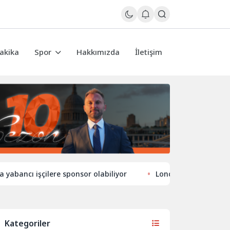
akika
Spor
Hakkımızda
İletişim
cı işçilere sponsor olabiliyor
Londra’nın eğlence hayatın
Kategoriler