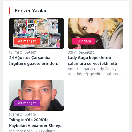
Benzer Yazılar
Alt manşet
Gündem
4 Yıl Önce
267
5 Yıl Önce
250
24 Ağustos Çarşamba:
Lady Gaga köpeklerini
İngiltere gazetelerinden
çalanlara servet teklif etti
Amerikalı şarkıcı Lady Gaga'ya
öne çıkan manşetler
ait iki köpeği gezdiren bakıcının
soyguncular tarafından silahla
yaralandığı, ünlü şarkıcının...
Alt manşet
1 Yıl Önce
240
Islington’da 2008’de
Kaybolan Alexander Sloley
İngiltere polisi, 2008 yılında
İçin 10 Bin Sterlin Ödül