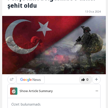
şehit oldu
13 Oca 2024
0
Show Article Summary
Özet bulunamadı.