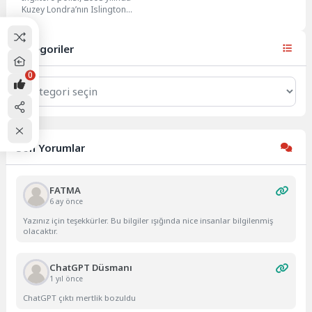
Kuzey Londra’nın Islington
bölgesinden kaybolan
Alexander Sloley hakkında bilgi
sağlayanlara 10...
Kategoriler
0
Kategoriler
Son Yorumlar
FATMA
6 ay önce
Yazınız için teşekkürler. Bu bilgiler ışığında nice insanlar bilgilenmiş
olacaktır.
ChatGPT Düsmanı
1 yıl önce
ChatGPT çıktı mertlik bozuldu