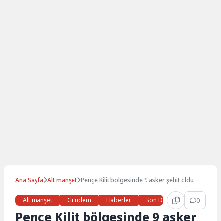
Ana Sayfa
Alt manşet
Pençe Kilit bölgesinde 9 asker şehit oldu
Alt manşet
Gündem
Haberler
Son Dakika
Türkçe K
0
Pençe Kilit bölgesinde 9 asker