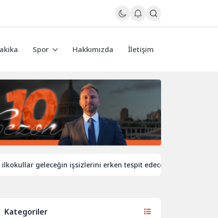
akika
Spor
Hakkımızda
İletişim
llar geleceğin işsizlerini erken tespit edecek
İngiltere’de d
Kategoriler