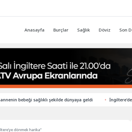
Anasayfa
Burçlar
Sağlık
Döviz
Son D
n bebeği sağlıklı şekilde dünyaya geldi
İngiltere’de ilkoku
iltere’ye dönmek harika”