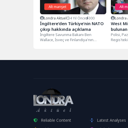
Alt manşet
Alt 
Londra Aktuel
4 Yıl Önce
300
Londra 
İngiltere’den Türkiye’nin NATO
West Mi
çıkışı hakkında açıklama
bulunan 
İngiltere Savunma Bakanı Ben
çocuğu 
Polisi, P
Wallace, İsveç ve Finlandiya'nın
Regis'teki
düzenle
NATO'ya üyelik başvurusuna ilişkin
ölü buluna
bugün parlamentoda açıklamalarda...
Reliable Content
Latest Analyses