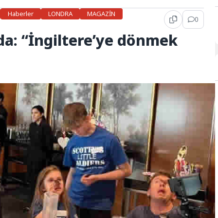
Haberler
LONDRA
MAGAZİN
0
da: “İngiltere’ye dönmek