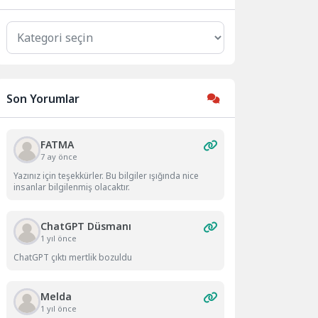
Kategoriler
Son Yorumlar
FATMA
7 ay önce
Yazınız için teşekkürler. Bu bilgiler ışığında nice
insanlar bilgilenmiş olacaktır.
ChatGPT Düsmanı
1 yıl önce
ChatGPT çıktı mertlik bozuldu
Melda
1 yıl önce