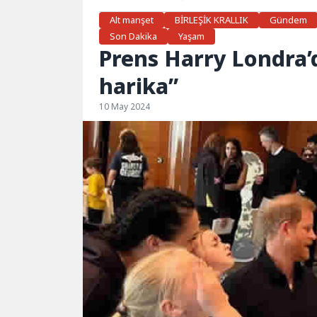
Alt manşet
BİRLEŞİK KRALLIK
Gündem
Son Dakika
Yaşam
Prens Harry Londra’
harika”
10 May 2024