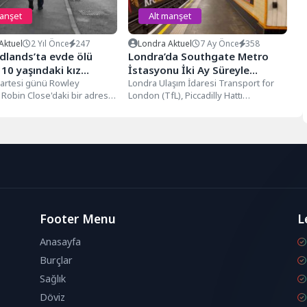
manşet
Alt manşet
Aktuel
2 Yıl Önce
247
Londra Aktuel
7 Ay Önce
358
dlands’ta evde ölü
Londra’da Southgate Metro
10 yaşındaki kız
İstasyonu İki Ay Süreyle
için anma töreni
azartesi günü Rowley
Kısmen Kapatılıyor
Londra Ulaşım İdaresi Transport for
 Robin Close'daki bir adreste
London (TfL), Piccadilly Hattı
ndi
n 10 yaşındaki kız çocuğu...
üzerindeki Southgate Metro
İstasyonunun, yürüyen
merdivenlerde...
Footer Menu
L
Anasayfa
Burçlar
Sağlık
Döviz