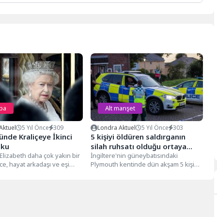
pa
Alt manşet
Aktuel
5 Yıl Önce
309
Londra Aktuel
5 Yıl Önce
303
nde Kraliçeye İkinci
5 kişiyi öldüren saldırganın
oku
silah ruhsatı olduğu ortaya
. Elizabeth daha çok yakın bir
çıktı
İngiltere'nin güneybatısındaki
e, hayat arkadaşı ve eşi
Plymouth kentinde dün akşam 5 kişiyi
p’i...
öldüren Jake Davison'ın silah ruhsatı
olduğu açıklandı....