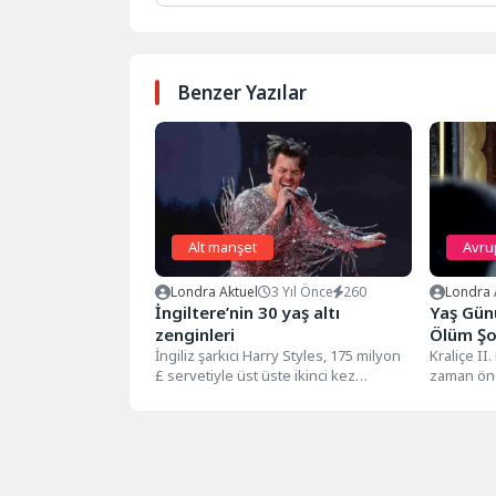
Benzer Yazılar
Alt manşet
Avru
Londra Aktuel
3 Yıl Önce
260
Londra 
İngiltere’nin 30 yaş altı
Yaş Günü
zenginleri
Ölüm Ş
İngiliz şarkıcı Harry Styles, 175 milyon
Kraliçe II
£ servetiyle üst üste ikinci kez
zaman önc
İngiltere'nin 30 yaş...
Prens Phili