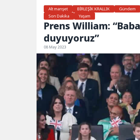
Alt manşet
BİRLEŞİK KRALLIK
Gündem
Son Dakika
Yaşam
Prens William: “Baba
duyuyoruz”
08 May 2023