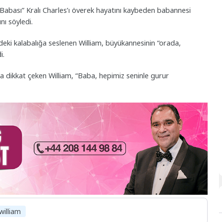
“Babası” Kralı Charles’ı överek hayatını kaybeden babannesi
nı söyledi.
deki kalabalığa seslenen William, büyükannesinin “orada,
i.
ara dikkat çeken William, “Baba, hepimiz seninle gurur
william