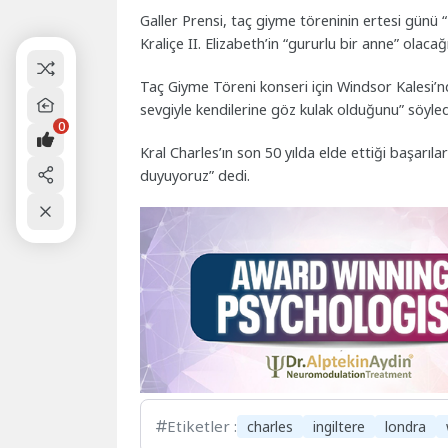
Galler Prensi, taç giyme töreninin ertesi günü 
Kraliçe II. Elizabeth’in “gururlu bir anne” olacağı
Taç Giyme Töreni konseri için Windsor Kalesi’n
sevgiyle kendilerine göz kulak olduğunu” söyled
0
Kral Charles’ın son 50 yılda elde ettiği başarıl
duyuyoruz” dedi.
Etiketler :
charles
ingiltere
londra