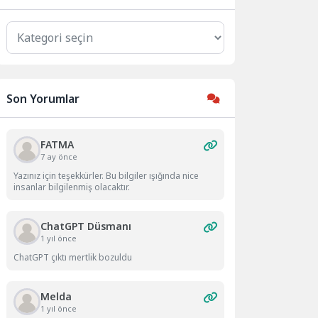
Kategoriler
Son Yorumlar
FATMA
7 ay önce
Yazınız için teşekkürler. Bu bilgiler ışığında nice
insanlar bilgilenmiş olacaktır.
ChatGPT Düsmanı
1 yıl önce
ChatGPT çıktı mertlik bozuldu
Melda
1 yıl önce