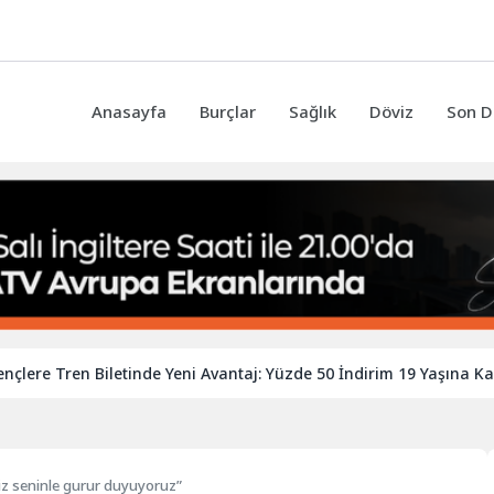
Anasayfa
Burçlar
Sağlık
Döviz
Son D
 Tren Biletinde Yeni Avantaj: Yüzde 50 İndirim 19 Yaşına Kadar Uz
iz seninle gurur duyuyoruz”