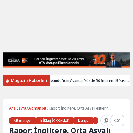
Magazin Haberleri
iltere’de Gençlere Tren Biletinde Yeni Avantaj: Yüzde 50 İndirim 19 Yaşına Kada
Ana Sayfa
Alt manşet
Rapor: İngiltere, Orta Asyalı elitlerin
yolsuzluk yapmasını kolaylaştırıyor
Alt manşet
BİRLEŞİK KRALLIK
Dünya
Gündem
0
Haberl
Rapor: İngiltere, Orta Asyalı