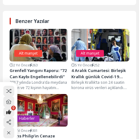
Benzer Yazılar
Alt manşet
Alt manşet
2 Yıl Önce
263
5 Yıl Önce
252
Grenfell Yangını Raporu: “72
4 Aralık Cumartesi: Birleşik
Can Kaybı Engellenebilirdi”
Krallık günlük Covid-19
2017 yılında Londra'da meydana
Birleşik Krallık’ta son 24 saatin
raporu
gelen ve 72 kişinin hayatını
korona virüs verileri açıklandı.
kaybettiği Grenfell Kulesi
Resmi verilere göre 4 Aralık
yangınıyla ilgili yürütülen...
Cumartesi...
0
Haberler
5 Yıl Önce
301
Prens Philip’in Cenaze