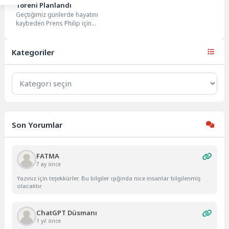
Töreni Planlandı
Geçtiğimiz günlerde hayatını
kaybeden Prens Philip için
cenaze töreni hazırlıkları devam
ederken, törenin nasıl
yapılacağı...
Kategoriler
Kategoriler
Son Yorumlar
FATMA
7 ay önce
Yazınız için teşekkürler. Bu bilgiler ışığında nice insanlar bilgilenmiş
olacaktır.
ChatGPT Düsmanı
1 yıl önce