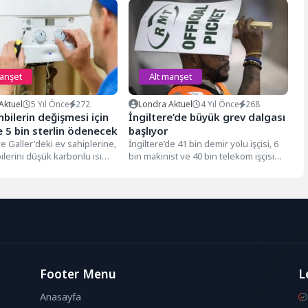
manşet
Alt manşet
Aktuel
5 Yıl Önce
272
Londra Aktuel
4 Yıl Önce
268
bilerin değişmesi için
İngiltere’de büyük grev dalgası
 5 bin sterlin ödenecek
başlıyor
ve Galler'deki ev sahiplerine,
İngiltere’de 41 bin demir yolu işçisi, 6
lerini düşük karbonlu ısı
bin makinist ve 40 bin telekom işçisi
yla değiştirmelerine
greve...
lmak için...
Footer Menu
L
Anasayfa