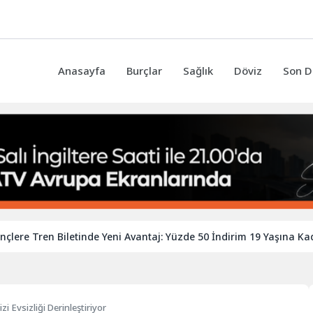
Anasayfa
Burçlar
Sağlık
Döviz
Son D
ren Biletinde Yeni Avantaj: Yüzde 50 İndirim 19 Yaşına Kadar Uzay
zi Evsizliği Derinleştiriyor