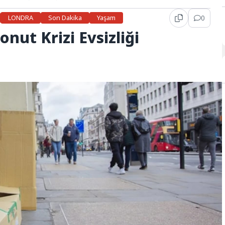
LONDRA
Son Dakika
Yaşam
0
onut Krizi Evsizliği