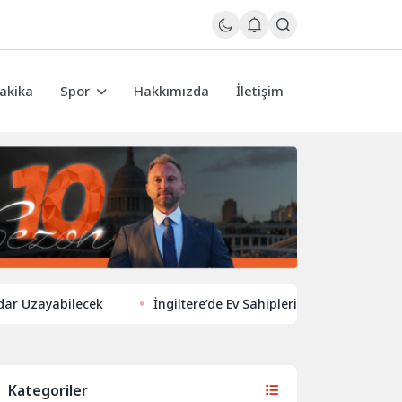
akika
Spor
Hakkımızda
İletişim
abilecek
İngiltere’de Ev Sahiplerinden Yeni Yönelim: Vergi ve
Kategoriler