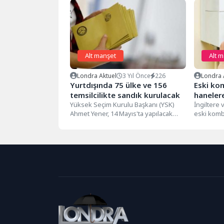
Alt manşet
Alt 
Londra Aktuel
3 Yıl Önce
226
Londra 
Yurtdışında 75 ülke ve 156
Eski kom
temsilcilikte sandık kurulacak
hanelere
Yüksek Seçim Kurulu Başkanı (YSK)
İngiltere 
Ahmet Yener, 14 Mayıs'ta yapılacak
eski kombi
Cumhurbaşkanı ve 28. dönem
pompaları
milletvekili...
yardımcı o