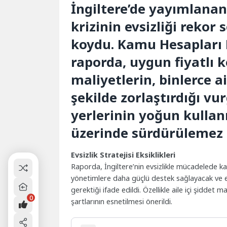
İngiltere’de yayımlana
krizinin evsizliği rekor 
koydu. Kamu Hesapları K
raporda, uygun fiyatlı k
maliyetlerin, binlerce a
şekilde zorlaştırdığı v
yerlerinin yoğun kullan
üzerinde sürdürülemez b
Evsizlik Stratejisi Eksiklikleri
Raporda, İngiltere’nin evsizlikle mücadelede kap
yönetimlere daha güçlü destek sağlayacak ve evs
gerektiği ifade edildi. Özellikle aile içi şiddet 
0
şartlarının esnetilmesi önerildi.