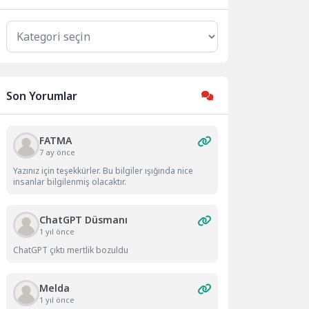
Kategoriler
Son Yorumlar
FATMA
7 ay önce
Yazınız için teşekkürler. Bu bilgiler ışığında nice
insanlar bilgilenmiş olacaktır.
ChatGPT Düsmanı
1 yıl önce
ChatGPT çıktı mertlik bozuldu
Melda
1 yıl önce