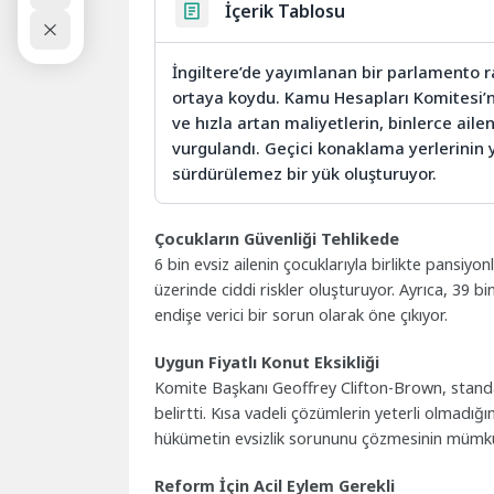
İçerik Tablosu
İngiltere’de yayımlanan bir parlamento rap
ortaya koydu. Kamu Hesapları Komitesi’nin
ve hızla artan maliyetlerin, binlerce ailen
vurgulandı. Geçici konaklama yerlerinin 
sürdürülemez bir yük oluşturuyor.
Çocukların Güvenliği Tehlikede
6 bin evsiz ailenin çocuklarıyla birlikte pansiy
üzerinde ciddi riskler oluşturuyor. Ayrıca, 39 b
endişe verici bir sorun olarak öne çıkıyor.
Uygun Fiyatlı Konut Eksikliği
Komite Başkanı Geoffrey Clifton-Brown, standar
belirtti. Kısa vadeli çözümlerin yeterli olmadı
hükümetin evsizlik sorununu çözmesinin mümkün
Reform İçin Acil Eylem Gerekli