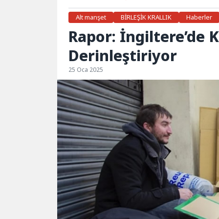
Alt manşet
BİRLEŞİK KRALLIK
Haberler
Rapor: İngiltere’de K
Derinleştiriyor
25 Oca 2025