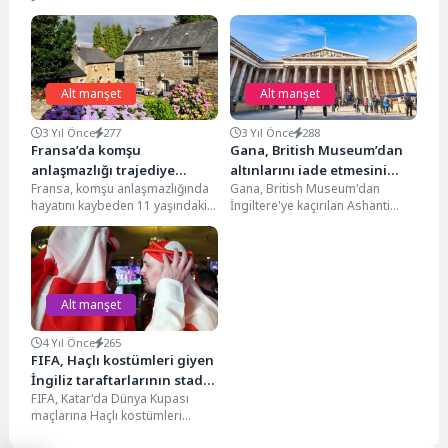
Alt manşet
Alt manşet
3 Yıl Önce
277
3 Yıl Önce
288
Fransa’da komşu
Gana, British Museum’dan
anlaşmazlığı trajediye
altınlarını iade etmesini
Fransa, komşu anlaşmazlığında
Gana, British Museum'dan
dönüştü: 11 yaşındaki
istedi
hayatını kaybeden 11 yaşındaki
İngiltere'ye kaçırılan Ashanti
İngiliz kız öldürüldü
İngiliz kız çocuğuna ağlıyor.
Kraliyetine ait altın eserleri iade
Fransa'nın Bretonya
etmesi çağrısında bulundu.
bölgesindeki evlerinin...
BBC'nin...
Alt manşet
4 Yıl Önce
265
FIFA, Haçlı kostümleri giyen
İngiliz taraftarlarının stada
FIFA, Katar'da Dünya Kupası
girişini yasakladı
maçlarına Haçlı kostümleri
giyerek gelen İngiliz taraftarların