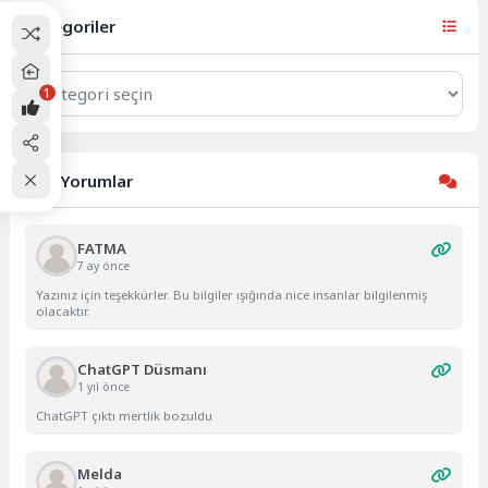
statlara alınmayacağını açıkladı.
Doha'da...
Kategoriler
Kategoriler
1
Son Yorumlar
FATMA
7 ay önce
Yazınız için teşekkürler. Bu bilgiler ışığında nice insanlar bilgilenmiş
olacaktır.
ChatGPT Düsmanı
1 yıl önce
ChatGPT çıktı mertlik bozuldu
Melda