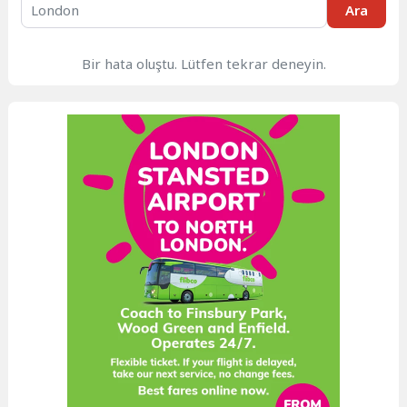
Ara
Bir hata oluştu. Lütfen tekrar deneyin.