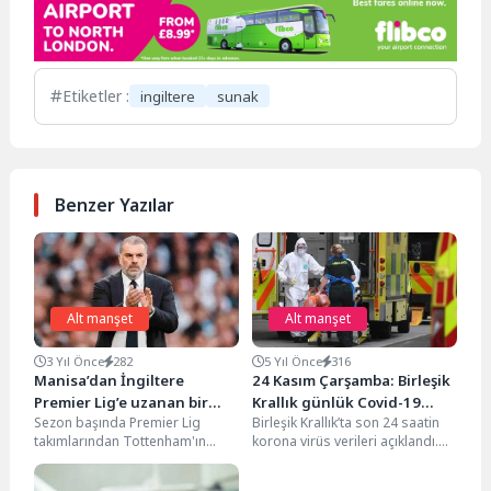
Etiketler :
ingiltere
sunak
Benzer Yazılar
Alt manşet
Alt manşet
3 Yıl Önce
282
5 Yıl Önce
316
Manisa’dan İngiltere
24 Kasım Çarşamba: Birleşik
Premier Lig’e uzanan bir
Krallık günlük Covid-19
Sezon başında Premier Lig
Birleşik Krallık’ta son 24 saatin
başarı hikayesi
raporu
takımlarından Tottenham'ın
korona virüs verileri açıklandı.
başına geçerek adından söz
Resmi verilere göre 24 Kasım
ettirmeye başlayan Ange
Çarşamba...