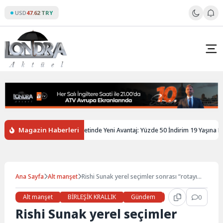
Skip
USD
47.62 TRY
to
content
Magazin Haberleri
ltere’de Gençlere Tren Biletinde Yeni Avantaj: Yüzde 50 İndirim 19 Yaşına Kada
Ana Sayfa
Alt manşet
Rishi Sunak yerel seçimler sonrası “rotayı
değiştirme” çağrılarını reddetti
Alt manşet
BİRLEŞİK KRALLIK
Gündem
Haberler
0
LON
Rishi Sunak yerel seçimler