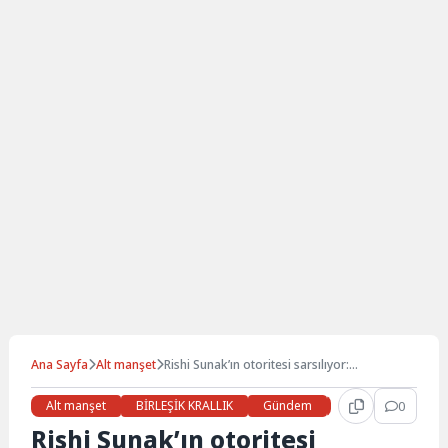
Ana Sayfa
Alt manşet
Rishi Sunak’ın otoritesi sarsılıyor:
Muhafazakar Parti Başkan yardımcıları istifa
etti
Alt manşet
BİRLEŞİK KRALLIK
Gündem
Haberler
0
LON
Rishi Sunak’ın otoritesi