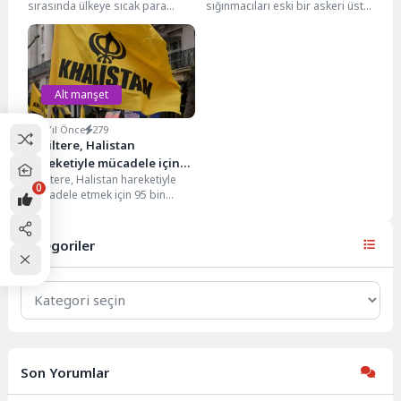
sırasında ülkeye sıcak para
sığınmacıları eski bir askeri üste
girişini kolaylaştırmak için
barındırma planlarına itirazlar
2012'de emlak alımı ve yatırım...
sonuç vermedi.İçişleri Bakanlığı,
Essex kırsalındaki...
Alt manşet
3 Yıl Önce
279
İngiltere, Halistan
hareketiyle mücadele için
İngiltere, Halistan hareketiyle
kaynak ayıracak
0
mücadele etmek için 95 bin
sterlin değerinde kaynak
ayırmaya karar verdi. İngiltere...
Kategoriler
Kategoriler
Son Yorumlar