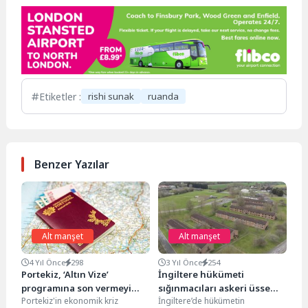
Etiketler :
rishi sunak
ruanda
Benzer Yazılar
Alt manşet
Alt manşet
4 Yıl Önce
298
3 Yıl Önce
254
Portekiz, ‘Altın Vize’
İngiltere hükümeti
programına son vermeyi
sığınmacıları askeri üsse
Portekiz'in ekonomik kriz
İngiltere’de hükümetin
planlıyor
yerleştirecek