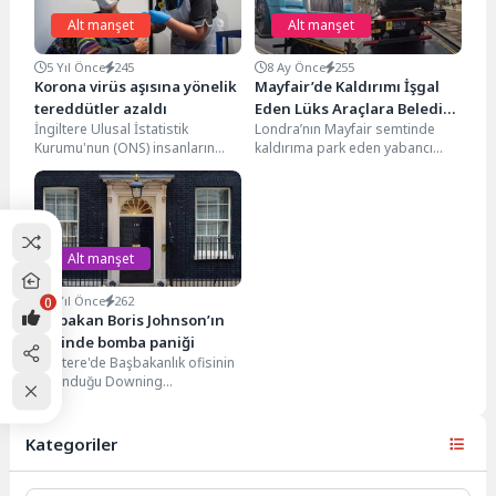
Alt manşet
Alt manşet
5 Yıl Önce
245
8 Ay Önce
255
Korona virüs aşısına yönelik
Mayfair’de Kaldırımı İşgal
tereddütler azaldı
Eden Lüks Araçlara Belediye
İngiltere Ulusal İstatistik
Londra’nın Mayfair semtinde
Müdahalesi
Kurumu'nun (ONS) insanların
kaldırıma park eden yabancı
Covid-19 aşısına yönelik
plakalı lüks araçlar Westminster
tutumları hakkında yaptığı bir
Belediyesi tarafından çekildi.
ankete göre,...
Belediye...
Alt manşet
0
5 Yıl Önce
262
Başbakan Boris Johnson’ın
ofisinde bomba paniği
İngiltere'de Başbakanlık ofisinin
bulunduğu Downing
Caddesi'nde bomba paniği
yaşandı. Başbakan Boris
Johnson'ın ofisinin bulunduğu
Kategoriler
caddede...