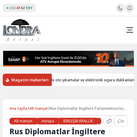
Skip
USD
47.62 TRY
to
content
Magazin Haberleri
ersiz
İngiltere’de oto yıkamalar ve elektronik sigara dükkanları hala y
Ana Sayfa
Alt manşet
Rus Diplomatlar İngiltere Parlamentosu’nun
Gizli Bölümüne Sızdı
Alt manşet
Avrupa
BİRLEŞİK KRALLIK
Gündem
0
Haber
Rus Diplomatlar İngiltere