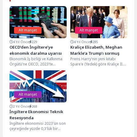
Alt manşet
Alt manşet
4 Yıl Önce
229
4 Yıl Önce
285
OECD’den İngiltere’ye
Kraliçe Elizabeth, Meghan
ekonomik daralma uyarısı
Markle’a Trump’ı sormuş
Ekonomik İş birliği ve Kalkınma
Prens Harry'nin yeni kitabı
Örgütü'ne OECD, 2023'te
Spare'e (Yedek) göre Kraliçe II.
küresel olarak "önemli bir
Elizabeth, geleceğin Sussex
büyüme yavaşlaması"
Düşesi'ni ilk buluşmalarında...
öngörüyor. OECD'nin...
Alt manşet
2 Yıl Önce
268
İngiltere Ekonomisi Teknik
Resesyonda
İngiltere ekonomisi 2023'ün son
çeyreğinde yüzde 0,3'lük bir
daralma yaşadı. Bu, 2023'ün