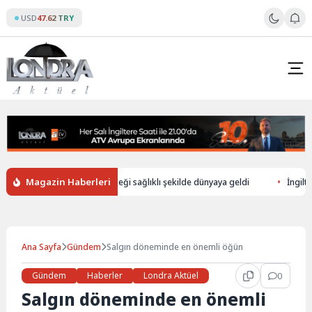
Skip
USD
47.62 TRY
to
content
Magazin Haberleri
düşerek ölen annenin bebeği sağlıklı şekilde dünyaya geldi
İngiltere’d
Ana Sayfa
Gündem
Salgın döneminde en önemli öğün
Gündem
Haberler
Londra Aktüel
0
Salgın döneminde en önemli