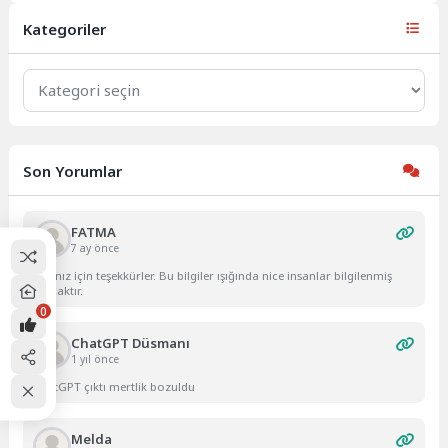
üçüncü çeyreğindeki yüzde...
Kategoriler
Kategoriler
Son Yorumlar
FATMA
7 ay önce
Yazınız için teşekkürler. Bu bilgiler ışığında nice insanlar bilgilenmiş
olacaktır.
0
ChatGPT Düsmanı
1 yıl önce
ChatGPT çıktı mertlik bozuldu
Melda