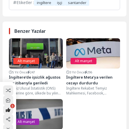
Etiketler :
ingiltere
işçi
santander
Benzer Yazılar
Alt manşet
Alt manşet
5 Yıl Önce
247
3 Yıl Önce
296
İngiltere’de işsizlik ağustos
İngiltere Meta’ya verilen
ayı itibarıyla geriledi
cezayı durdurdu
İngiliz Ulusal İstatistik (ONS)
İngiltere Rekabet Temyiz
verilerine göre, ülkede bu yılın
Mahkemesi, Facebook,
temmuz ayında yüzde 4,6 olan
Insagram ve Whatsapp'ın çatı
işsizlik,...
şirketi Meta Platforms'a verilen
0
3,7 milyar...
Alt manşet