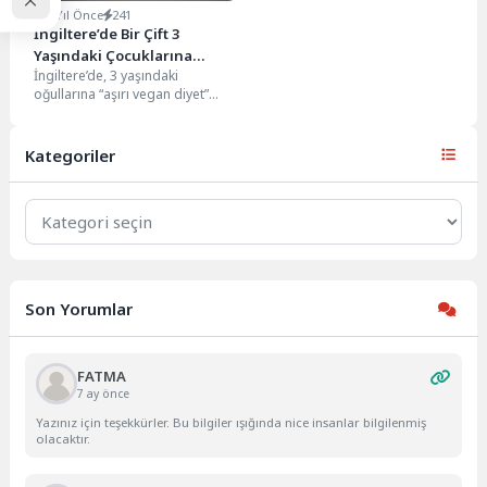
2 Yıl Önce
241
İngiltere’de Bir Çift 3
Yaşındaki Çocuklarına
İngiltere’de, 3 yaşındaki
“Vegan Diyet” Uygulayarak
oğullarına “aşırı vegan diyet”
Ölümüne Neden Oldu
uygulayarak ölümüne neden
olan ve ardından cansız
bedenini...
Kategoriler
Kategoriler
Son Yorumlar
FATMA
7 ay önce
Yazınız için teşekkürler. Bu bilgiler ışığında nice insanlar bilgilenmiş
olacaktır.