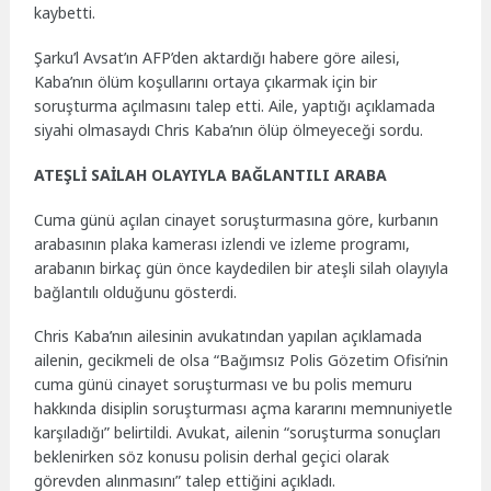
kaybetti.
Şarku’l Avsat’ın AFP’den aktardığı habere göre ailesi,
Kaba’nın ölüm koşullarını ortaya çıkarmak için bir
soruşturma açılmasını talep etti. Aile, yaptığı açıklamada
siyahi olmasaydı Chris Kaba’nın ölüp ölmeyeceği sordu.
ATEŞLİ SAİLAH OLAYIYLA BAĞLANTILI ARABA
Cuma günü açılan cinayet soruşturmasına göre, kurbanın
arabasının plaka kamerası izlendi ve izleme programı,
arabanın birkaç gün önce kaydedilen bir ateşli silah olayıyla
bağlantılı olduğunu gösterdi.
Chris Kaba’nın ailesinin avukatından yapılan açıklamada
ailenin, gecikmeli de olsa “Bağımsız Polis Gözetim Ofisi’nin
cuma günü cinayet soruşturması ve bu polis memuru
hakkında disiplin soruşturması açma kararını memnuniyetle
karşıladığı” belirtildi. Avukat, ailenin “soruşturma sonuçları
beklenirken söz konusu polisin derhal geçici olarak
görevden alınmasını” talep ettiğini açıkladı.