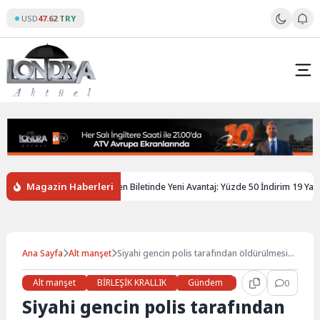
Skip
USD
47.62 TRY
to
content
Magazin Haberleri
İngiltere’de Gençlere Tren Biletinde Yeni Avantaj: Yüzde 50 İndirim 19 Yaşına 
Ana Sayfa
Alt manşet
Siyahi gencin polis tarafından öldürülmesi
Londra’da protesto edildi
Alt manşet
BİRLEŞİK KRALLIK
Gündem
Haberler
0
LON
Siyahi gencin polis tarafından