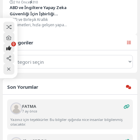
2 Yıl Önce
310
ABD ve İngiltere Yapay Zeka
Güvenliği İçin İşbirliği
ABD ve Birleşik Krallık
Yapacak
hükümetleri, hızla gelişen yapay
zeka dünyasında güvenliği
artırmak için test paketleri...
Kategoriler
0
Kategoriler
Son Yorumlar
FATMA
7 ay önce
Yazınız için teşekkürler. Bu bilgiler ışığında nice insanlar bilgilenmiş
olacaktır.