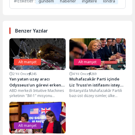
Etiketler :
gündem
haberler
ingiltere
londra
Benzer Yazılar
Alt manşet
Alt manşet
2 Yıl Önce
245
4 Yıl Önce
269
Yan yatan uzay aracı
Muhafazakâr Parti içinde
Odysseus’un görevi erken
Liz Truss’ın istifasını isteyen
ABD merkezli Intuitive Machines
Britanya’da Muhafazakâr Partili
bitirilecek
isimler görüşüyor
şirketinin "IM-1" misyonu
bazı üst düzey isimler, ülke
kapsamında uzaya yolladığı
ekonomisi için çalkantılı geçen
"Odysseus" adlı uzay aracının,
günlerin ardından bu...
iniş...
Alt manşet