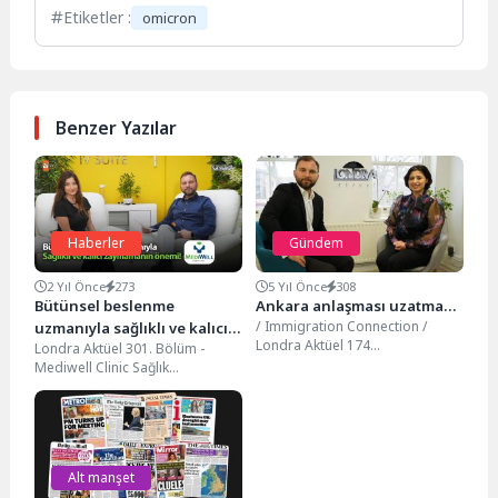
Etiketler :
omicron
Benzer Yazılar
Haberler
Gündem
2 Yıl Önce
273
5 Yıl Önce
308
Bütünsel beslenme
Ankara anlaşması uzatma…
/ Immigration Connection /
uzmanıyla sağlıklı ve kalıcı
Londra Aktüel 174
Londra Aktüel 301. Bölüm -
zayıflamanın önemi…
IMMIGRATION CONNECTION
Mediwell Clinic Sağlık
DİREKTÖRÜ GÖÇMENLİK
problemlerine anında çözümler
HUKUKU UZMANI NÜSRA
sunan Mediwell Clinic, uzman...
ŞAHİN...
Alt manşet