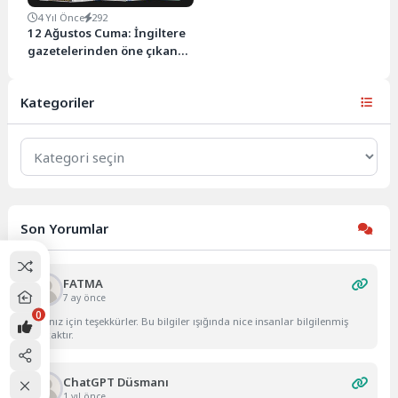
4 Yıl Önce
292
12 Ağustos Cuma: İngiltere
gazetelerinden öne çıkan
manşetler
Kategoriler
Kategoriler
Son Yorumlar
FATMA
7 ay önce
0
Yazınız için teşekkürler. Bu bilgiler ışığında nice insanlar bilgilenmiş
olacaktır.
ChatGPT Düsmanı
1 yıl önce