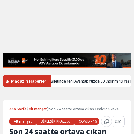
Magazin Haberleri
İngiltere’de Gençlere Tren Biletinde Yeni Avantaj: Yüzde 50 İndirim 19 Yaşına K
Ana Sayfa
Alt manşet
Son 24 saatte ortaya çıkan Omicron vaka
sayısı açıklandı
Alt manşet
BİRLEŞİK KRALLIK
COVID - 19
Gündem
0
Ha
Son 24 saatte ortaya çıkan