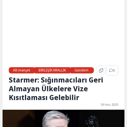
Alt manşet
BİRLEŞİK KRALLIK
Gündem
Haberler
0
LON
Starmer: Sığınmacıları Geri
Almayan Ülkelere Vize
Kısıtlaması Gelebilir
18 Haz 2025