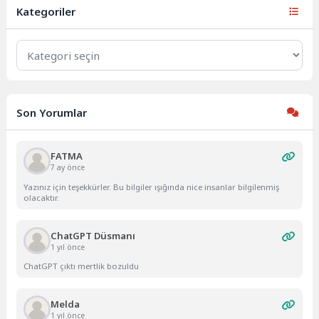
kalıyor. Bu...
Kategoriler
Kategoriler
Son Yorumlar
FATMA
7 ay önce
Yazınız için teşekkürler. Bu bilgiler ışığında nice insanlar bilgilenmiş
olacaktır.
ChatGPT Düsmanı
1 yıl önce
ChatGPT çıktı mertlik bozuldu
Melda
1 yıl önce