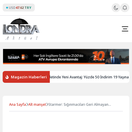
Skip
USD
47.62 TRY
to
content
Magazin Haberleri
iltere’de Gençlere Tren Biletinde Yeni Avantaj: Yüzde 50 İndirim 19 Yaşına Kada
Ana Sayfa
Alt manşet
Starmer: Sığınmacıları Geri Almayan
Ülkelere Vize Kısıtlaması Gelebilir