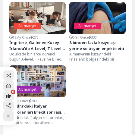
Alt manşet
Alt manşet
12 Ay Önce
275
5 Yıl Önce
333
İngiltere, Galler ve Kuzey
8 binden fazla kişiye aşı
İrlanda’da A-Level, T-Level
yerine solüsyon enjekte etti
Üç ülkede binlerce öğrenci
Almanya'nın kuzeyindeki
ve BTec Sonuçları Açıklandı
bugün A-level, T-level ve BTec
Friesland bölgesindeki bir
Ulusal sonuçlarını aldı. Covid
hemşirenin, 8 binden fazla kişiye
döneminde sınav...
Covid-19 aşısı yerine salin
solüsyonu...
Alt manşet
0
2 Yıl Önce
280
Londra’daki İtalyan
restoranları Brexit sonrası
Londra'daki İtalyan restoranları,
personel bulmakta
Brexit sonrası kuralların
zorlanıyor
getirdiği zorluklarla boğuşurken,
işgücü eksikliğiyle karşı karşıya