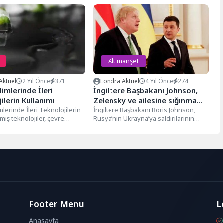
Alt manşet
Aktuel
2 Yıl Önce
371
Londra Aktuel
4 Yıl Önce
274
limlerinde İleri
İngiltere Başbakanı Johnson,
ilerin Kullanımı
Zelensky ve ailesine sığınma
mlerinde İleri Teknolojilerin
teklif etmiş
İngiltere Başbakanı Boris Johnson,
miş teknolojiler, çevre
Rusya’nın Ukrayna’ya saldırılarının
de önemli bir rehberlik
ardından Ukrayna Devlet Başkanı
 ve çevresel...
Vladimir Zelenskiy ve ailesine...
Footer Menu
L
Anasayfa