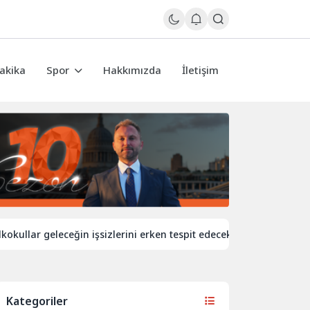
akika
Spor
Hakkımızda
İletişim
r geleceğin işsizlerini erken tespit edecek
İngiltere’de demi
Kategoriler