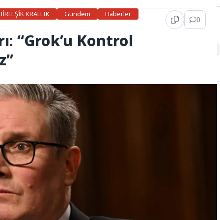
BİRLEŞİK KRALLIK
Gündem
Haberler
0
ı: “Grok’u Kontrol
z”