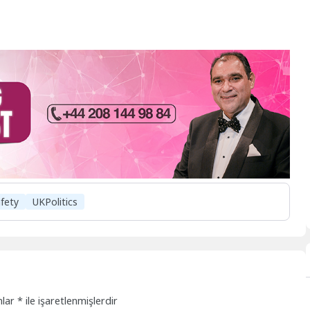
fety
UKPolitics
nlar
*
ile işaretlenmişlerdir