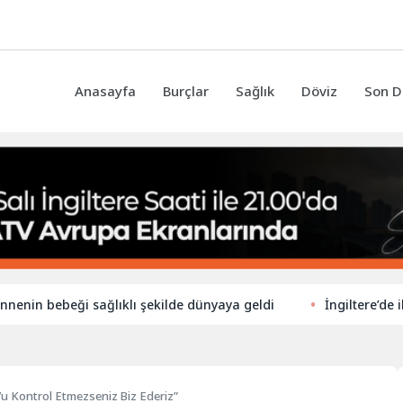
Anasayfa
Burçlar
Sağlık
Döviz
Son D
ebeği sağlıklı şekilde dünyaya geldi
İngiltere’de ilkokulla
k’u Kontrol Etmezseniz Biz Ederiz”