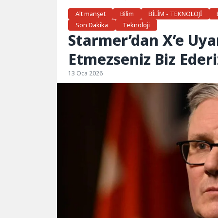
Alt manşet
Bilim
BİLİM - TEKNOLOJİ
Son Dakika
Teknoloji
Starmer’dan X’e Uyar
Etmezseniz Biz Ederi
13 Oca 2026