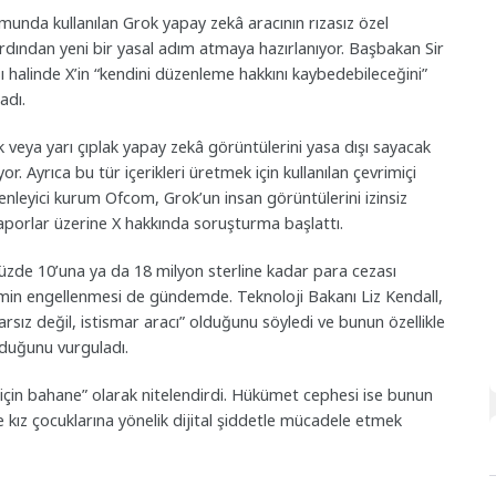
rmunda kullanılan Grok yapay zekâ aracının rızasız özel
 ardından yeni bir yasal adım atmaya hazırlanıyor. Başbakan Sir
 halinde X’in “kendini düzenleme hakkını kaybedebileceğini”
adı.
k veya yarı çıplak yapay zekâ görüntülerini yasa dışı sayacak
. Ayrıca bu tür içerikleri üretmek için kullanılan çevrimiçi
enleyici kurum Ofcom, Grok’un insan görüntülerini izinsiz
raporlar üzerine X hakkında soruşturma başlattı.
yüzde 10’una ya da 18 milyon sterline kadar para cezası
işimin engellenmesi de gündemde. Teknoloji Bakanı Liz Kendall,
rarsız değil, istismar aracı” olduğunu söyledi ve bunun özellikle
urduğunu vurguladı.
için bahane” olarak nitelendirdi. Hükümet cephesi ise bunun
e kız çocuklarına yönelik dijital şiddetle mücadele etmek