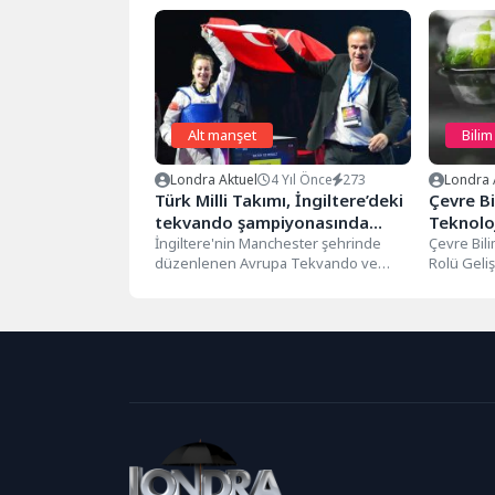
Alt manşet
Bilim
Londra Aktuel
4 Yıl Önce
273
Londra 
Türk Milli Takımı, İngiltere’deki
Çevre Bi
tekvando şampiyonasında
Teknoloj
fırtına gibi esti
İngiltere'nin Manchester şehrinde
Çevre Bili
düzenlenen Avrupa Tekvando ve
Rolü Geliş
Para Tekvando Şampiyonası'nın ilk
bilimlerin
gününde milli sporcularımız 6...
sağlamakta