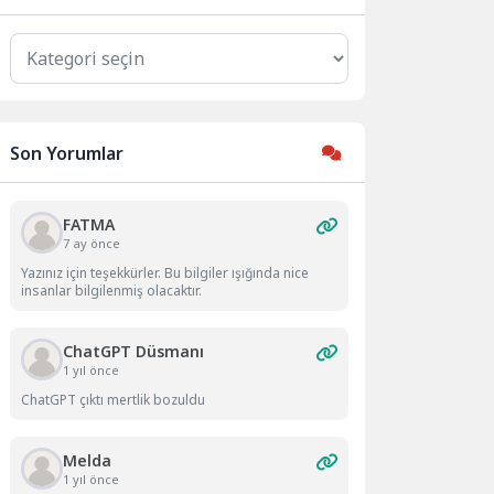
Kategoriler
Son Yorumlar
FATMA
7 ay önce
Yazınız için teşekkürler. Bu bilgiler ışığında nice
insanlar bilgilenmiş olacaktır.
ChatGPT Düsmanı
1 yıl önce
ChatGPT çıktı mertlik bozuldu
Melda
1 yıl önce