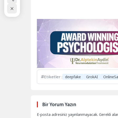
Etiketler :
deepfake
GrokAI
OnlineSa
Bir Yorum Yazın
E-posta adresiniz yayınlanmayacak.
Gerekli ala