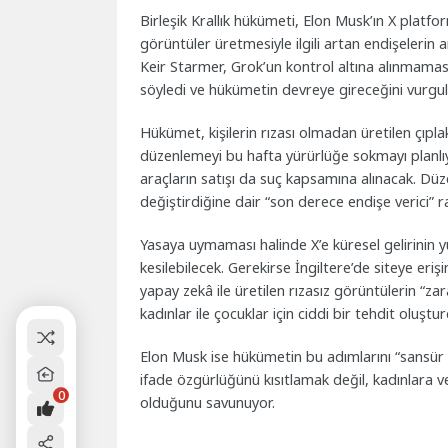
Birleşik Krallık hükümeti, Elon Musk’ın X platfo
görüntüler üretmesiyle ilgili artan endişelerin
Keir Starmer, Grok’un kontrol altına alınmaması
söyledi ve hükümetin devreye gireceğini vurgul
Hükümet, kişilerin rızası olmadan üretilen çıpla
düzenlemeyi bu hafta yürürlüğe sokmayı planlıyor
araçların satışı da suç kapsamına alınacak. Düz
değiştirdiğine dair “son derece endişe verici” 
Yasaya uymaması halinde X’e küresel gelirinin 
kesilebilecek. Gerekirse İngiltere’de siteye er
yapay zekâ ile üretilen rızasız görüntülerin “za
kadınlar ile çocuklar için ciddi bir tehdit oluşt
Elon Musk ise hükümetin bu adımlarını “sansür 
ifade özgürlüğünü kısıtlamak değil, kadınlara v
0
olduğunu savunuyor.