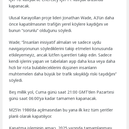
kapanacak.
Ulusal Karayolları proje lideri Jonathan Wade, A3’ün daha
önce kapatılmasının trafiğin yerel köylere kaydığını ve
bunun “sorunlu” olduğunu söyledi.
Wade; “İnsanları inisiyatif almaları ve sadece uydu
navigasyonunun söylediklerini takip etmeleri konusunda
etkileyemeyiz, ancak lütfen işaretleri takip edin. Sadece
kendi işlerini yapan ve tabelaları aşıp daha kısa veya daha
hızlı bir rota bulabileceklerini düşünen insanların
muhtemelen daha büyük bir trafik sıkışıklığı riski taşıdığını”
söyledi.
Beş millik yol, Cuma günü saat 21:00 GMT’den Pazartesi
günü saat 06:00’ya kadar tamamen kapanacak.
M25’in 1986’da açılmasından bu yana ilk kez tüm şeritler
planlı olarak kapatılıyor.
Kapatma işleminin amacı, 2025 yazında tamamlanması