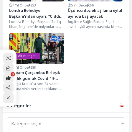
4 Yıl Önce
253
5 Yıl Önce
247
Londra Belediye
Üçüncü doz ek aşılama eylül
Başkanı’ndan uyarı: “Ciddi
ayında başlayacak
Londra Belediye Başkanı Sadiq
İngiltere Sağlık Bakanı Sajid
sorun yaşayabiliriz”
Khan, İngiltere’de milyonlarca
Javid, eylül ayının başında klinik
kişinin ciddi ısınma sorunu ve
olarak savunmasız kişilere
gıda krizi yaşayabileceğini...
üçüncü doz destekleyici...
Alt manşet
5 Yıl Önce
288
3 Kasım Çarşamba: Birleşik
0
Krallık günlük Covid-19
Birleşik Krallık’ta son 24 saatin
raporu
korona virüs verileri açıklandı.
Resmi verilere göre; 3 Kasım
Çarşamba...
Kategoriler
Kategoriler