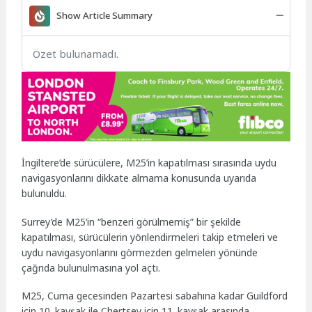
Show Article Summary
Özet bulunamadı.
İngiltere’de sürücülere, M25’in kapatılması sırasında uydu
navigasyonlarını dikkate almama konusunda uyarıda
bulunuldu.
Surrey’de M25’in “benzeri görülmemiş” bir şekilde
kapatılması, sürücülerin yönlendirmeleri takip etmeleri ve
uydu navigasyonlarını görmezden gelmeleri yönünde
çağrıda bulunulmasına yol açtı.
M25, Cuma gecesinden Pazartesi sabahına kadar Guildford
için 10. kavşak ile Chertsey için 11. kavşak arasında