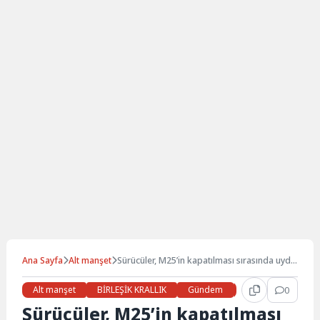
Ana Sayfa
Alt manşet
Sürücüler, M25’in kapatılması sırasında uydu
navigasyonlarını dikkate almamaları
konusunda uyarıldı
Alt manşet
BİRLEŞİK KRALLIK
Gündem
Haberler
0
LON
Sürücüler, M25’in kapatılması