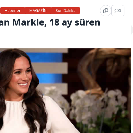
Haberler
MAGAZİN
Son Dakika
0
n Markle, 18 ay süren