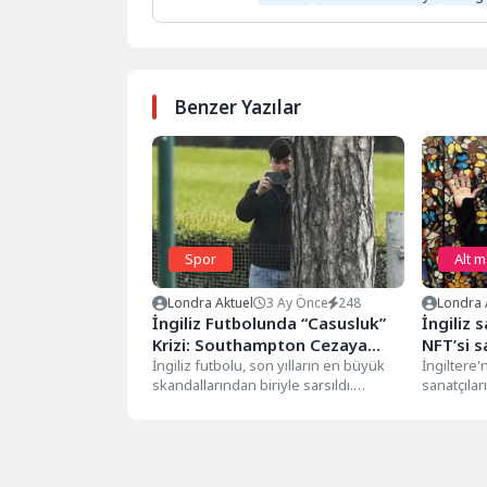
Benzer Yazılar
Spor
Alt 
Londra Aktuel
3 Ay Önce
248
Londra 
İngiliz Futbolunda “Casusluk”
İngiliz 
Krizi: Southampton Cezaya
NFT’si s
İsyan Etti
İngiliz futbolu, son yılların en büyük
yakıyor
İngiltere
skandallarından biriyle sarsıldı.
sanatçılar
Southampton FC, üç farklı rakip
satılan y
takımın...
başladı. Sa