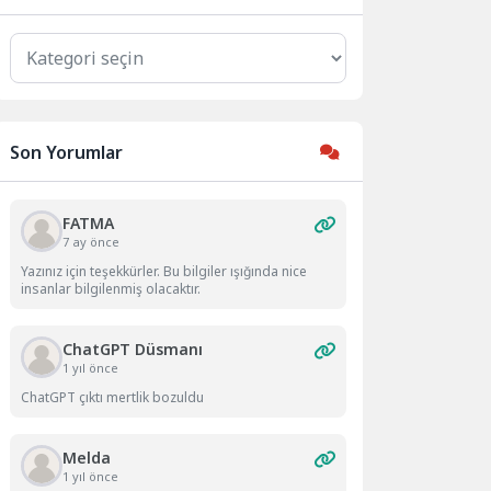
Kategoriler
Son Yorumlar
FATMA
7 ay önce
Yazınız için teşekkürler. Bu bilgiler ışığında nice
insanlar bilgilenmiş olacaktır.
ChatGPT Düsmanı
1 yıl önce
ChatGPT çıktı mertlik bozuldu
Melda
1 yıl önce