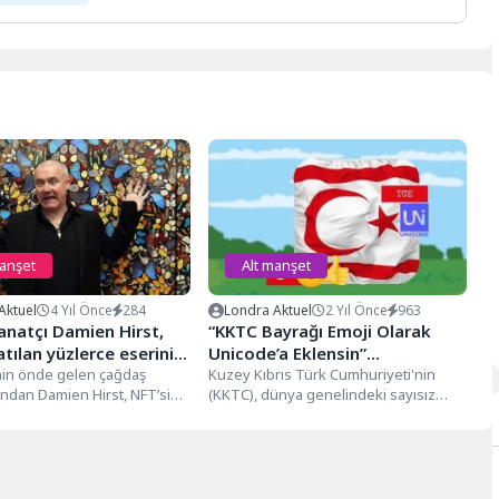
manşet
Alt manşet
Aktuel
4 Yıl Önce
284
Londra Aktuel
2 Yıl Önce
963
sanatçı Damien Hirst,
“KKTC Bayrağı Emoji Olarak
atılan yüzlerce eserini
Unicode’a Eklensin”
'nin önde gelen çağdaş
Kampanyası
Kuzey Kıbrıs Türk Cumhuriyeti'nin
ından Damien Hirst, NFT’si
(KKTC), dünya genelindeki sayısız
üzlerce eserini yakmaya
Kıbrıslı Türk’ün kültürel ve siyasi
natçı, son...
kimliğini temsil...