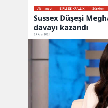
Alt manşet
BİRLEŞİK KRALLIK
Gündem
Sussex Düşeşi Megha
davayı kazandı
27 Ara 2021