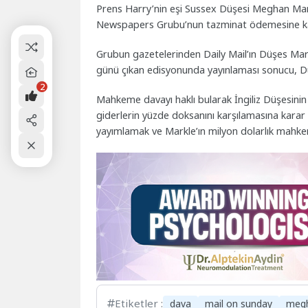
Prens Harry’nin eşi Sussex Düşesi Meghan Mark
Newspapers Grubu’nun tazminat ödemesine ka
Grubun gazetelerinden Daily Mail’ın Düşes Mark
günü çıkan edisyonunda yayınlaması sonucu, Düş
2
Mahkeme davayı haklı bularak İngiliz Düşesinin 
giderlerin yüzde doksanını karşılamasına karar 
yayımlamak ve Markle’ın milyon dolarlık mahkem
Etiketler :
dava
mail on sunday
megh